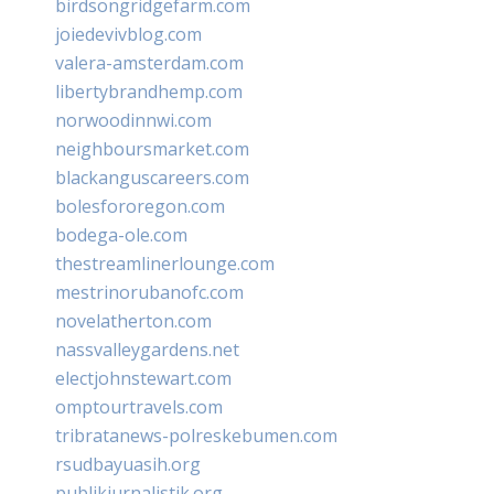
birdsongridgefarm.com
joiedevivblog.com
valera-amsterdam.com
libertybrandhemp.com
norwoodinnwi.com
neighboursmarket.com
blackanguscareers.com
bolesfororegon.com
bodega-ole.com
thestreamlinerlounge.com
mestrinorubanofc.com
novelatherton.com
nassvalleygardens.net
electjohnstewart.com
omptourtravels.com
tribratanews-polreskebumen.com
rsudbayuasih.org
publikjurnalistik.org