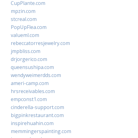
CupPlante.com
mpzin.com
stcreal.com
PopUpFlea.com
valueml.com
rebeccatorresjewelry.com
jmpbliss.com
drjorgerico.com
queensushipa.com
wendyweimerdds.com
ameri-camp.com
hrsreceivables.com
empconst1.com
cinderella-support.com
bigpinkrestaurant.com
inspirehuahin.com
memmingerspainting.com