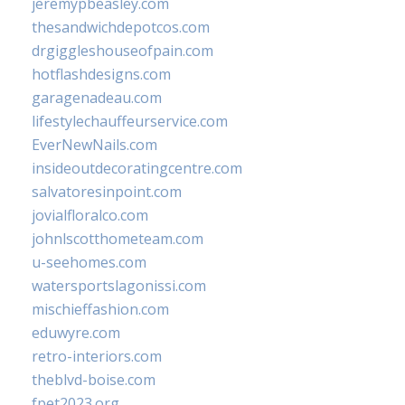
jeremypbeasley.com
thesandwichdepotcos.com
drgiggleshouseofpain.com
hotflashdesigns.com
garagenadeau.com
lifestylechauffeurservice.com
EverNewNails.com
insideoutdecoratingcentre.com
salvatoresinpoint.com
jovialfloralco.com
johnlscotthometeam.com
u-seehomes.com
watersportslagonissi.com
mischieffashion.com
eduwyre.com
retro-interiors.com
theblvd-boise.com
fpet2023.org