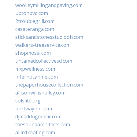
woolleymillingandpaving.com
uptonpvd.com
2troublegrill.com
casateranga.com
sticksandstonesstudiooh.com
walkers-treeservice.com
shopmossi.com
untamedcollectivesd.com
mxpwellness.com
infernocanine.com
thepaperhousecollection.com
allisonwillisholley.com
solslite.org
portwayinn.com
djmaddogmusic.com
thesoundarchitects.com
allin1roofing.com