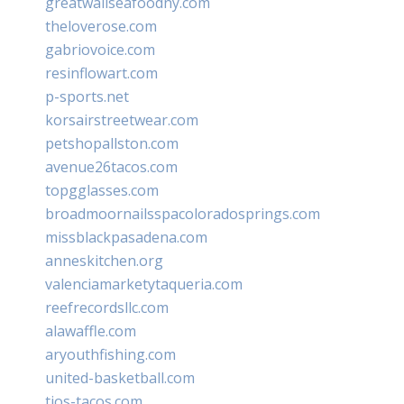
greatwallseafoodny.com
theloverose.com
gabriovoice.com
resinflowart.com
p-sports.net
korsairstreetwear.com
petshopallston.com
avenue26tacos.com
topgglasses.com
broadmoornailsspacoloradosprings.com
missblackpasadena.com
anneskitchen.org
valenciamarketytaqueria.com
reefrecordsllc.com
alawaffle.com
aryouthfishing.com
united-basketball.com
tios-tacos.com