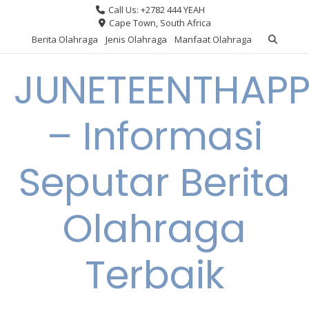
Skip
Call Us: +2782 444 YEAH
to
Cape Town, South Africa
content
Berita Olahraga
Jenis Olahraga
Manfaat Olahraga
JUNETEENTHAPP
– Informasi
Seputar Berita
Olahraga
Terbaik