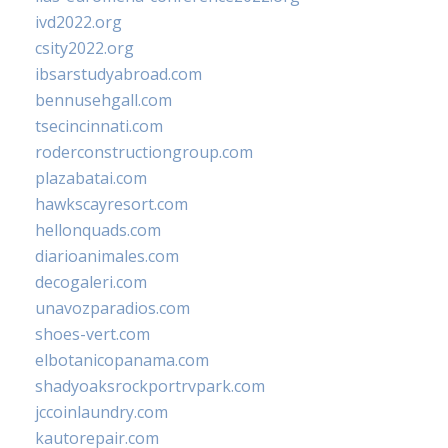
ivd2022.org
csity2022.org
ibsarstudyabroad.com
bennusehgall.com
tsecincinnati.com
roderconstructiongroup.com
plazabatai.com
hawkscayresort.com
hellonquads.com
diarioanimales.com
decogaleri.com
unavozparadios.com
shoes-vert.com
elbotanicopanama.com
shadyoaksrockportrvpark.com
jccoinlaundry.com
kautorepair.com