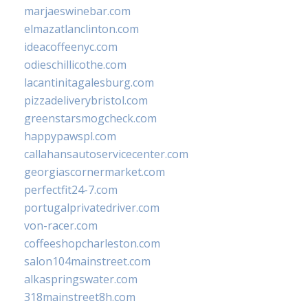
marjaeswinebar.com
elmazatlanclinton.com
ideacoffeenyc.com
odieschillicothe.com
lacantinitagalesburg.com
pizzadeliverybristol.com
greenstarsmogcheck.com
happypawspl.com
callahansautoservicecenter.com
georgiascornermarket.com
perfectfit24-7.com
portugalprivatedriver.com
von-racer.com
coffeeshopcharleston.com
salon104mainstreet.com
alkaspringswater.com
318mainstreet8h.com