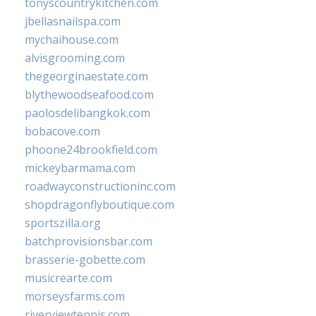
tonyscountrykitchen.com
jbellasnailspa.com
mychaihouse.com
alvisgrooming.com
thegeorginaestate.com
blythewoodseafood.com
paolosdelibangkok.com
bobacove.com
phoone24brookfield.com
mickeybarmama.com
roadwayconstructioninc.com
shopdragonflyboutique.com
sportszilla.org
batchprovisionsbar.com
brasserie-gobette.com
musicrearte.com
morseysfarms.com
riverviewtennis.com