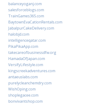
balanceyoganj.com
salesforceblogs.com
TrainGames365.com
BaytownEvaCationRentals.com
JabalpurCakeDelivery.com
halobjd.com
intelligenceqatar.com
PikaPikaApp.com
takecareofbusinessdfw.org
HamadaOfJapan.com
VersifyLifestyle.com
kingscreekadventures.com
antaeuslabs.com
purelycleanchemdry.com
WishOping.com
shoplegacee.com
bonvivantshop.com