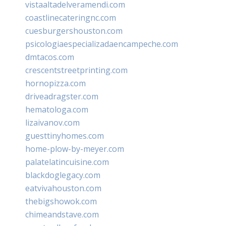
vistaaltadelveramendi.com
coastlinecateringnc.com
cuesburgershouston.com
psicologiaespecializadaencampeche.com
dmtacos.com
crescentstreetprinting.com
hornopizza.com
driveadragster.com
hematologa.com
lizaivanov.com
guesttinyhomes.com
home-plow-by-meyer.com
palatelatincuisine.com
blackdoglegacy.com
eatvivahouston.com
thebigshowok.com
chimeandstave.com