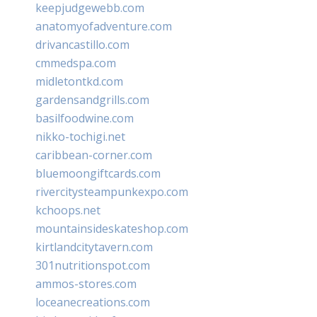
keepjudgewebb.com
anatomyofadventure.com
drivancastillo.com
cmmedspa.com
midletontkd.com
gardensandgrills.com
basilfoodwine.com
nikko-tochigi.net
caribbean-corner.com
bluemoongiftcards.com
rivercitysteampunkexpo.com
kchoops.net
mountainsideskateshop.com
kirtlandcitytavern.com
301nutritionspot.com
ammos-stores.com
loceanecreations.com