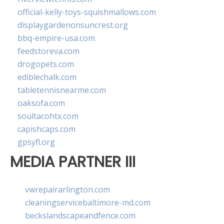
official-kelly-toys-squishmallows.com
displaygardenonsuncrest.org
bbq-empire-usa.com
feedstoreva.com
drogopets.com
ediblechalk.com
tabletennisnearme.com
oaksofa.com
soultacohtx.com
capishcaps.com
gpsyfl.org
MEDIA PARTNER III
vwrepairarlington.com
cleaningservicebaltimore-md.com
beckslandscapeandfence.com