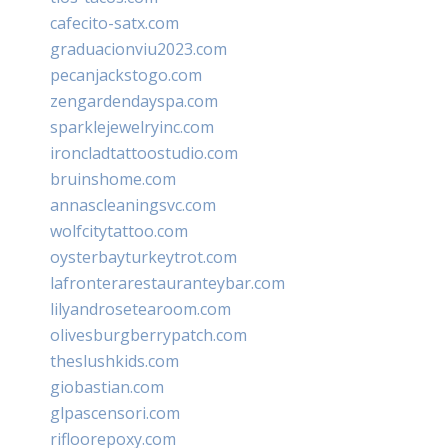
cafecito-satx.com
graduacionviu2023.com
pecanjackstogo.com
zengardendayspa.com
sparklejewelryinc.com
ironcladtattoostudio.com
bruinshome.com
annascleaningsvc.com
wolfcitytattoo.com
oysterbayturkeytrot.com
lafronterarestauranteybar.com
lilyandrosetearoom.com
olivesburgberrypatch.com
theslushkids.com
giobastian.com
glpascensori.com
rifloorepoxy.com