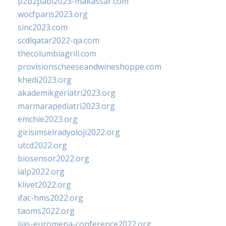
p2b2pabi2023-makassar.com
wocfparis2023.org
sinc2023.com
scdlqatar2022-qa.com
thecolumbiagrill.com
provisionscheeseandwineshoppe.com
khedi2023.org
akademikgeriatri2023.org
marmarapediatri2023.org
emchie2023.org
girisimselradyoloji2022.org
utcd2022.org
biosensor2022.org
ialp2022.org
klivet2022.org
ifac-hms2022.org
taoms2022.org
iias-euromena-conference2022.org