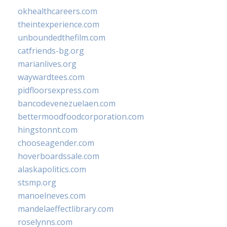
okhealthcareers.com
theintexperience.com
unboundedthefilm.com
catfriends-bg.org
marianlives.org
waywardtees.com
pidfloorsexpress.com
bancodevenezuelaen.com
bettermoodfoodcorporation.com
hingstonnt.com
chooseagender.com
hoverboardssale.com
alaskapolitics.com
stsmp.org
manoelneves.com
mandelaeffectlibrary.com
roselynns.com