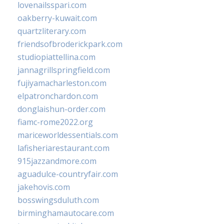
lovenailsspari.com
oakberry-kuwait.com
quartzliterary.com
friendsofbroderickpark.com
studiopiattellina.com
jannagrillspringfield.com
fujiyamacharleston.com
elpatronchardon.com
donglaishun-order.com
fiamc-rome2022.org
mariceworldessentials.com
lafisheriarestaurant.com
915jazzandmore.com
aguadulce-countryfair.com
jakehovis.com
bosswingsduluth.com
birminghamautocare.com