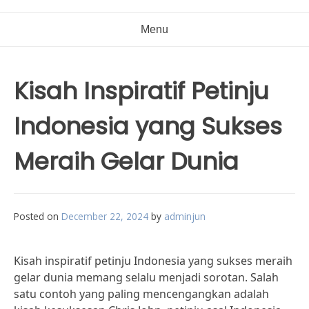
Menu
Kisah Inspiratif Petinju
Indonesia yang Sukses
Meraih Gelar Dunia
Posted on
December 22, 2024
by
adminjun
Kisah inspiratif petinju Indonesia yang sukses meraih
gelar dunia memang selalu menjadi sorotan. Salah
satu contoh yang paling mencengangkan adalah