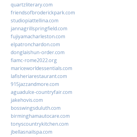
quartzliterary.com
friendsofbroderickpark.com
studiopiattellina.com
jannagrillspringfield.com
fujiyamacharleston.com
elpatronchardon.com
donglaishun-order.com
fiamc-rome2022.org
mariceworldessentials.com
lafisheriarestaurant.com
915jazzandmore.com
aguadulce-countryfair.com
jakehovis.com
bosswingsduluth.com
birminghamautocare.com
tonyscountrykitchen.com
jbellasnailspa.com