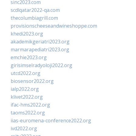
sinc2023.com
scdlqatar2022-qa.com
thecolumbiagrill.com
provisionscheeseandwineshoppe.com
khedi2023.org
akademikgeriatri2023.org
marmarapediatri2023.org
emchie2023.org
girisimselradyoloji2022.org
utcd2022.org
biosensor2022.org
ialp2022.org
klivet2022.org
ifac-hms2022.org
taoms2022.org
iias-euromena-conference2022.org
ivd2022.org