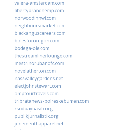
valera-amsterdam.com
libertybrandhemp.com
norwoodinnwi.com
neighboursmarket.com
blackanguscareers.com
bolesfororegon.com
bodega-ole.com
thestreamlinerlounge.com
mestrinorubanofc.com
novelatherton.com
nassvalleygardens.net
electjohnstewart.com
omptourtravels.com
tribratanews-polreskebumen.com
rsudbayuasih.org
publikjurnalistik.org
juneteenthapparel.net