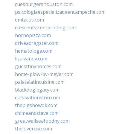
cuesburgershouston.com
psicologiaespecializadaencampeche.com
dmtacos.com
crescentstreetprinting.com
hornopizza.com
driveadragster.com
hematologa.com
lizaivanov.com
guesttinyhomes.com
home-plow-by-meyer.com
palatelatincuisine.com
blackdoglegacy.com
eatvivahouston.com
thebigshowok.com
chimeandstave.com
greatwallseafoodny.com
theloverose.com