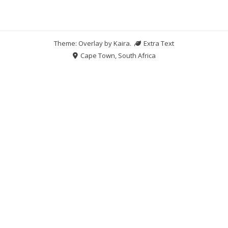
Theme: Overlay by
Kaira
.
Extra Text
Cape Town, South Africa