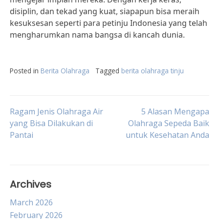
disiplin, dan tekad yang kuat, siapapun bisa meraih
kesuksesan seperti para petinju Indonesia yang telah
mengharumkan nama bangsa di kancah dunia.
Posted in
Berita Olahraga
Tagged
berita olahraga tinju
Post
Ragam Jenis Olahraga Air
5 Alasan Mengapa
yang Bisa Dilakukan di
Olahraga Sepeda Baik
Pantai
untuk Kesehatan Anda
navigation
Archives
March 2026
February 2026