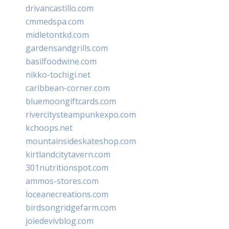
drivancastillo.com
cmmedspa.com
midletontkd.com
gardensandgrills.com
basilfoodwine.com
nikko-tochigi.net
caribbean-corner.com
bluemoongiftcards.com
rivercitysteampunkexpo.com
kchoops.net
mountainsideskateshop.com
kirtlandcitytavern.com
301nutritionspot.com
ammos-stores.com
loceanecreations.com
birdsongridgefarm.com
joiedevivblog.com