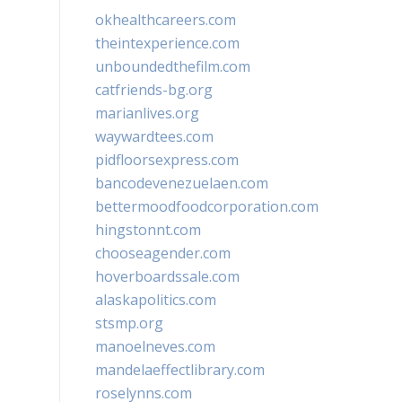
okhealthcareers.com
theintexperience.com
unboundedthefilm.com
catfriends-bg.org
marianlives.org
waywardtees.com
pidfloorsexpress.com
bancodevenezuelaen.com
bettermoodfoodcorporation.com
hingstonnt.com
chooseagender.com
hoverboardssale.com
alaskapolitics.com
stsmp.org
manoelneves.com
mandelaeffectlibrary.com
roselynns.com