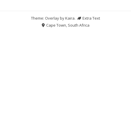
Theme: Overlay by
Kaira
.
Extra Text
Cape Town, South Africa