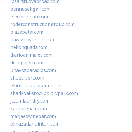
ibsarstudyabroad.com
bennusehgall.com
tsecincinnati.com
roderconstructiongroup.com
plazabatai.com
hawkscayresort.com
hellonquads.com
diarioanimales.com
decogaleri.com
unavozparadios.com
shoes-vert.com
elbotanicopanama.com
shadyoaksrockportrvpark.com
jccoinlaundry.com
kautorepair.com
marjaeswinebar.com
elmazatlanclinton.com
ideacoffeenyc.com