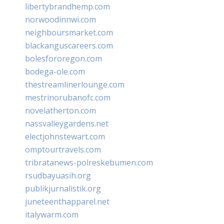
libertybrandhemp.com
norwoodinnwi.com
neighboursmarket.com
blackanguscareers.com
bolesfororegon.com
bodega-ole.com
thestreamlinerlounge.com
mestrinorubanofc.com
novelatherton.com
nassvalleygardens.net
electjohnstewart.com
omptourtravels.com
tribratanews-polreskebumen.com
rsudbayuasih.org
publikjurnalistik.org
juneteenthapparel.net
italywarm.com