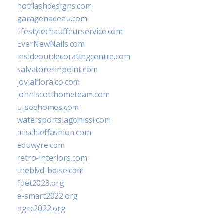
hotflashdesigns.com
garagenadeau.com
lifestylechauffeurservice.com
EverNewNails.com
insideoutdecoratingcentre.com
salvatoresinpoint.com
jovialfloralco.com
johnlscotthometeam.com
u-seehomes.com
watersportslagonissi.com
mischieffashion.com
eduwyre.com
retro-interiors.com
theblvd-boise.com
fpet2023.org
e-smart2022.org
ngrc2022.org