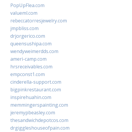
PopUpFlea.com
valueml.com
rebeccatorresjewelry.com
jmpbliss.com
drjorgerico.com
queensushipa.com
wendyweimerdds.com
ameri-camp.com
hrsreceivables.com
empconst1.com
cinderella-support.com
bigpinkrestaurant.com
inspirehuahin.com
memmingerspainting.com
jeremypbeasley.com
thesandwichdepotcos.com
drgiggleshouseofpain.com