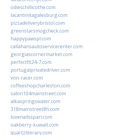
odieschillicothe.com
lacantinitagalesburg.com
pizzadeliverybristol.com
greenstarsmogcheck.com
happypawspl.com
callahansautoservicecenter.com
georgiascornermarket.com
perfectfit24-7.com
portugalprivatedriver.com
von-racer.com
coffeeshopcharleston.com
salon104mainstreet.com
alkaspringswater.com
318mainstreet8h.com
lovenailsspari.com
oakberry-kuwait.com
quartzliterary.com