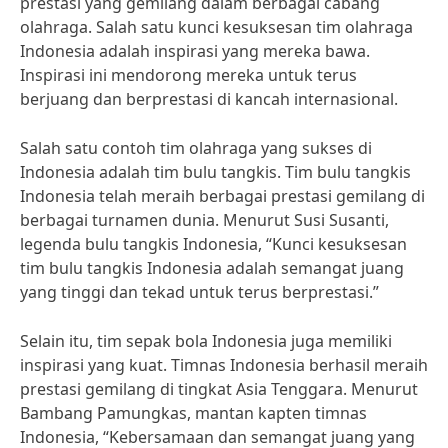
prestasi yang gemilang dalam berbagai cabang
olahraga. Salah satu kunci kesuksesan tim olahraga
Indonesia adalah inspirasi yang mereka bawa.
Inspirasi ini mendorong mereka untuk terus
berjuang dan berprestasi di kancah internasional.
Salah satu contoh tim olahraga yang sukses di
Indonesia adalah tim bulu tangkis. Tim bulu tangkis
Indonesia telah meraih berbagai prestasi gemilang di
berbagai turnamen dunia. Menurut Susi Susanti,
legenda bulu tangkis Indonesia, “Kunci kesuksesan
tim bulu tangkis Indonesia adalah semangat juang
yang tinggi dan tekad untuk terus berprestasi.”
Selain itu, tim sepak bola Indonesia juga memiliki
inspirasi yang kuat. Timnas Indonesia berhasil meraih
prestasi gemilang di tingkat Asia Tenggara. Menurut
Bambang Pamungkas, mantan kapten timnas
Indonesia, “Kebersamaan dan semangat juang yang