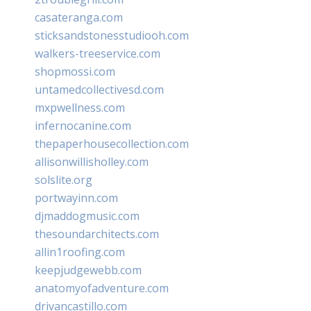
casateranga.com
sticksandstonesstudiooh.com
walkers-treeservice.com
shopmossi.com
untamedcollectivesd.com
mxpwellness.com
infernocanine.com
thepaperhousecollection.com
allisonwillisholley.com
solslite.org
portwayinn.com
djmaddogmusic.com
thesoundarchitects.com
allin1roofing.com
keepjudgewebb.com
anatomyofadventure.com
drivancastillo.com