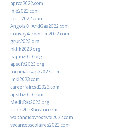
aprce2022.com
ibie2022.com
sbcc-2022.com
AngolaOilAndGas2022.com
Convoy4Freedom2022.com
grur2023.org
hkhk2023.org
napm2023.org
apsdfd2023.org
forumausape2023.com
imkl2023.com
careerfaircsd2023.com
apsth2023.com
MedItRio2023.org
lcicon2023boston.com
waitangidayfestival2022.com
vacancesscolaires2022.com