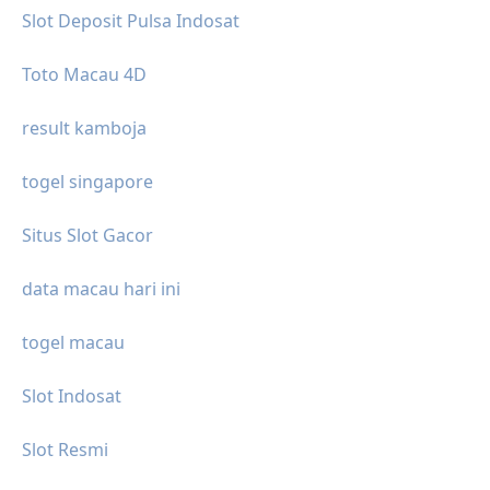
Slot Deposit Pulsa Indosat
Toto Macau 4D
result kamboja
togel singapore
Situs Slot Gacor
data macau hari ini
togel macau
Slot Indosat
Slot Resmi