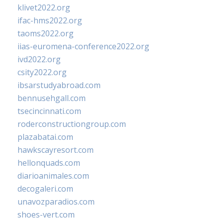
klivet2022.org
ifac-hms2022.org
taoms2022.org
iias-euromena-conference2022.org
ivd2022.org
csity2022.org
ibsarstudyabroad.com
bennusehgall.com
tsecincinnati.com
roderconstructiongroup.com
plazabatai.com
hawkscayresort.com
hellonquads.com
diarioanimales.com
decogaleri.com
unavozparadios.com
shoes-vert.com