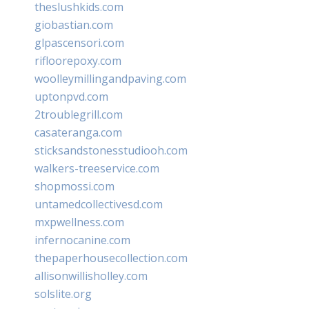
theslushkids.com
giobastian.com
glpascensori.com
rifloorepoxy.com
woolleymillingandpaving.com
uptonpvd.com
2troublegrill.com
casateranga.com
sticksandstonesstudiooh.com
walkers-treeservice.com
shopmossi.com
untamedcollectivesd.com
mxpwellness.com
infernocanine.com
thepaperhousecollection.com
allisonwillisholley.com
solslite.org