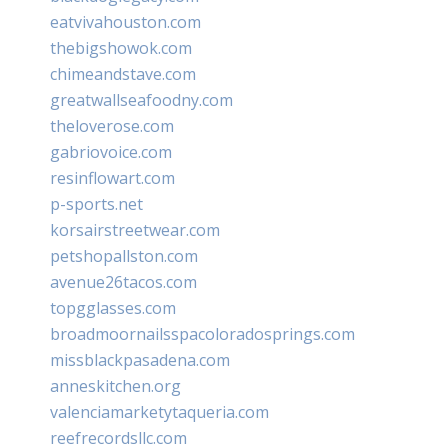
eatvivahouston.com
thebigshowok.com
chimeandstave.com
greatwallseafoodny.com
theloverose.com
gabriovoice.com
resinflowart.com
p-sports.net
korsairstreetwear.com
petshopallston.com
avenue26tacos.com
topgglasses.com
broadmoornailsspacoloradosprings.com
missblackpasadena.com
anneskitchen.org
valenciamarketytaqueria.com
reefrecordsllc.com