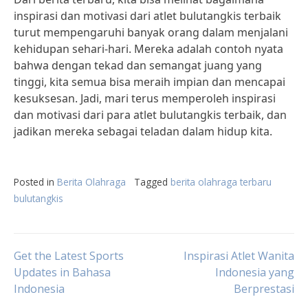
inspirasi dan motivasi dari atlet bulutangkis terbaik
turut mempengaruhi banyak orang dalam menjalani
kehidupan sehari-hari. Mereka adalah contoh nyata
bahwa dengan tekad dan semangat juang yang
tinggi, kita semua bisa meraih impian dan mencapai
kesuksesan. Jadi, mari terus memperoleh inspirasi
dan motivasi dari para atlet bulutangkis terbaik, dan
jadikan mereka sebagai teladan dalam hidup kita.
Posted in
Berita Olahraga
Tagged
berita olahraga terbaru
bulutangkis
Post
Get the Latest Sports
Inspirasi Atlet Wanita
Updates in Bahasa
Indonesia yang
Indonesia
Berprestasi
navigation