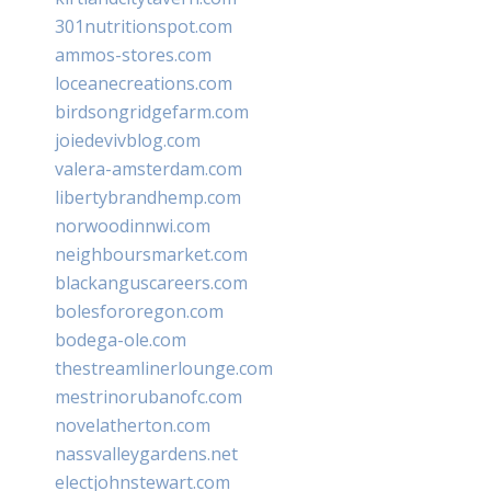
301nutritionspot.com
ammos-stores.com
loceanecreations.com
birdsongridgefarm.com
joiedevivblog.com
valera-amsterdam.com
libertybrandhemp.com
norwoodinnwi.com
neighboursmarket.com
blackanguscareers.com
bolesfororegon.com
bodega-ole.com
thestreamlinerlounge.com
mestrinorubanofc.com
novelatherton.com
nassvalleygardens.net
electjohnstewart.com