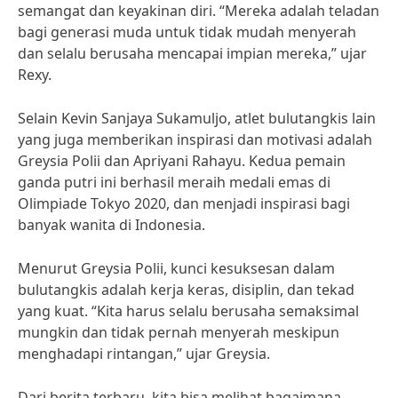
semangat dan keyakinan diri. “Mereka adalah teladan
bagi generasi muda untuk tidak mudah menyerah
dan selalu berusaha mencapai impian mereka,” ujar
Rexy.
Selain Kevin Sanjaya Sukamuljo, atlet bulutangkis lain
yang juga memberikan inspirasi dan motivasi adalah
Greysia Polii dan Apriyani Rahayu. Kedua pemain
ganda putri ini berhasil meraih medali emas di
Olimpiade Tokyo 2020, dan menjadi inspirasi bagi
banyak wanita di Indonesia.
Menurut Greysia Polii, kunci kesuksesan dalam
bulutangkis adalah kerja keras, disiplin, dan tekad
yang kuat. “Kita harus selalu berusaha semaksimal
mungkin dan tidak pernah menyerah meskipun
menghadapi rintangan,” ujar Greysia.
Dari berita terbaru, kita bisa melihat bagaimana