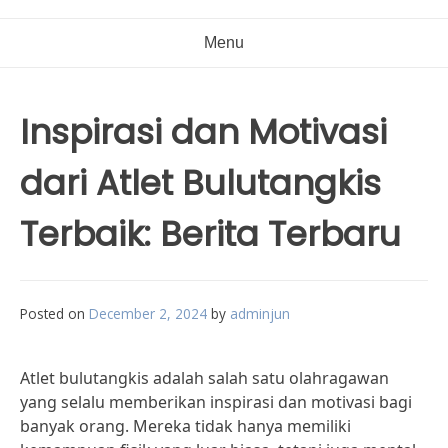
Menu
Inspirasi dan Motivasi
dari Atlet Bulutangkis
Terbaik: Berita Terbaru
Posted on
December 2, 2024
by
adminjun
Atlet bulutangkis adalah salah satu olahragawan
yang selalu memberikan inspirasi dan motivasi bagi
banyak orang. Mereka tidak hanya memiliki