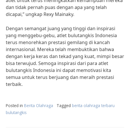
atlet untuk terus meningkatkan kemampuan mereka
dan tidak pernah puas dengan apa yang telah
dicapai,” ungkap Rexy Mainaky.
Dengan semangat juang yang tinggi dan inspirasi
yang menggebu-gebu, atlet bulutangkis Indonesia
terus menorehkan prestasi gemilang di kancah
internasional. Mereka telah membuktikan bahwa
dengan kerja keras dan tekad yang kuat, mimpi besar
bisa terwujud. Semoga inspirasi dari para atlet
bulutangkis Indonesia ini dapat memotivasi kita
semua untuk terus berjuang dan meraih prestasi
terbaik.
Posted in
Berita Olahraga
Tagged
berita olahraga terbaru
bulutangkis