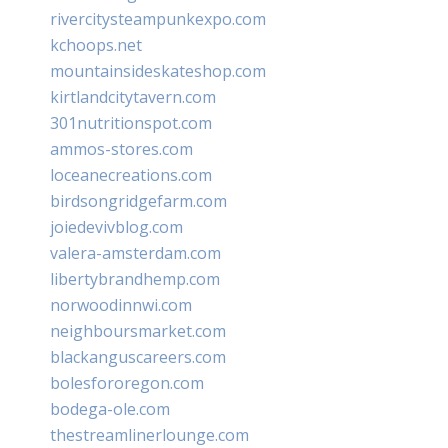
rivercitysteampunkexpo.com
kchoops.net
mountainsideskateshop.com
kirtlandcitytavern.com
301nutritionspot.com
ammos-stores.com
loceanecreations.com
birdsongridgefarm.com
joiedevivblog.com
valera-amsterdam.com
libertybrandhemp.com
norwoodinnwi.com
neighboursmarket.com
blackanguscareers.com
bolesfororegon.com
bodega-ole.com
thestreamlinerlounge.com