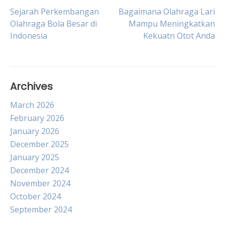
Post
Sejarah Perkembangan
Bagaimana Olahraga Lari
Olahraga Bola Besar di
Mampu Meningkatkan
Indonesia
Kekuatn Otot Anda
navigation
Archives
March 2026
February 2026
January 2026
December 2025
January 2025
December 2024
November 2024
October 2024
September 2024