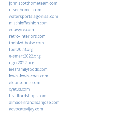
johnlscotthometeam.com
u-seehomes.com
watersportslagonissi.com
mischieffashion.com
eduwyre.com
retro-interiors.com
theblvd-boise.com
fpet2023.org
e-smart2022.org
ngrc2022.org
leesfamilyfoods.com
lewis-lewis-cpas.com
eleontennis.com
cyetus.com
bradfordshops.com
almadenranchsanjose.com
advocatevijay.com