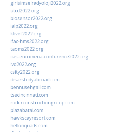
girisimselradyoloji2022.org
utcd2022.org
biosensor2022.org
ialp2022.org
klivet2022.org
ifac-hms2022.org
taoms2022.org
iias-euromena-conference2022.org
ivd2022.org
csity2022.org
ibsarstudyabroad.com
bennusehgall.com
tsecincinnati.com
roderconstructiongroup.com
plazabatai.com
hawkscayresort.com
hellonquads.com