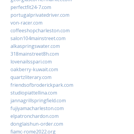
perfectfit24-7.com
portugalprivatedriver.com
von-racer.com
coffeeshopcharleston.com
salon104mainstreet.com
alkaspringswater.com
318mainstreet8h.com
lovenailsspari.com
oakberry-kuwait.com
quartzliterary.com
friendsofbroderickpark.com
studiopiattellina.com
jannagrillspringfield.com
fujiyamacharleston.com
elpatronchardon.com
donglaishun-order.com
fiamc-rome2022.org