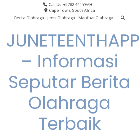
Skip
Call Us: +2782 444 YEAH
to
Cape Town, South Africa
content
Berita Olahraga
Jenis Olahraga
Manfaat Olahraga
JUNETEENTHAPP
– Informasi
Seputar Berita
Olahraga
Terbaik