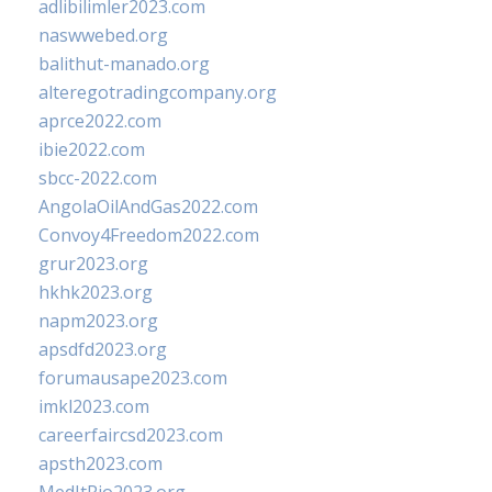
adlibilimler2023.com
naswwebed.org
balithut-manado.org
alteregotradingcompany.org
aprce2022.com
ibie2022.com
sbcc-2022.com
AngolaOilAndGas2022.com
Convoy4Freedom2022.com
grur2023.org
hkhk2023.org
napm2023.org
apsdfd2023.org
forumausape2023.com
imkl2023.com
careerfaircsd2023.com
apsth2023.com