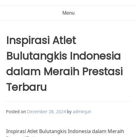
Menu
Inspirasi Atlet
Bulutangkis Indonesia
dalam Meraih Prestasi
Terbaru
Posted on
December 28, 2024
by
adminjun
Inspirasi Atlet Bulutangkis Indonesia dalam Meraih