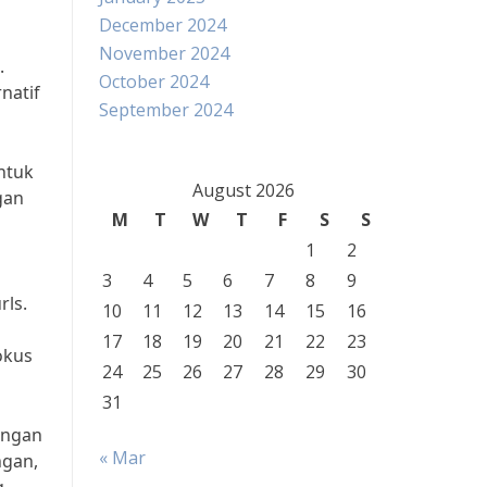
December 2024
November 2024
.
October 2024
natif
September 2024
ntuk
August 2026
gan
M
T
W
T
F
S
S
1
2
3
4
5
6
7
8
9
rls.
10
11
12
13
14
15
16
17
18
19
20
21
22
23
okus
24
25
26
27
28
29
30
31
angan
« Mar
ngan,