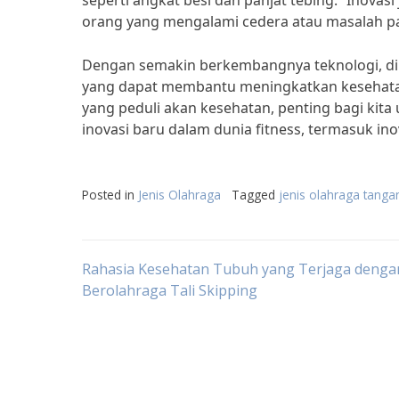
seperti angkat besi dan panjat tebing.” Inovas
orang yang mengalami cedera atau masalah p
Dengan semakin berkembangnya teknologi, dih
yang dapat membantu meningkatkan kesehatan
yang peduli akan kesehatan, penting bagi kit
inovasi baru dalam dunia fitness, termasuk ino
Posted in
Jenis Olahraga
Tagged
jenis olahraga tanga
Post
Rahasia Kesehatan Tubuh yang Terjaga denga
Berolahraga Tali Skipping
navigation