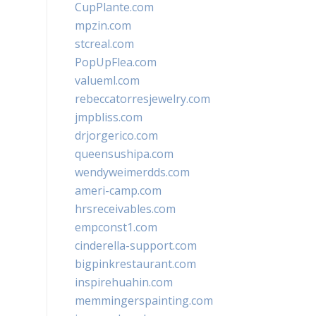
CupPlante.com
mpzin.com
stcreal.com
PopUpFlea.com
valueml.com
rebeccatorresjewelry.com
jmpbliss.com
drjorgerico.com
queensushipa.com
wendyweimerdds.com
ameri-camp.com
hrsreceivables.com
empconst1.com
cinderella-support.com
bigpinkrestaurant.com
inspirehuahin.com
memmingerspainting.com