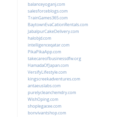
balanceyoganj.com
salesforceblogs.com
TrainGames365.com
BaytownEvaCationRentals.com
JabalpurCakeDelivery.com
halobjd.com
intelligenceqatar.com
PikaPikaApp.com
takecareofbusinessdfw.org
HamadaOfJapan.com
VersifyLifestyle.com
kingscreekadventures.com
antaeuslabs.com
purelycleanchemdry.com
WishOping.com
shoplegacee.com
bonvivantshop.com