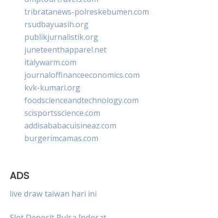
tribratanews-polreskebumen.com
rsudbayuasih.org
publikjurnalistik.org
juneteenthapparel.net
italywarm.com
journaloffinanceeconomics.com
kvk-kumari.org
foodscienceandtechnology.com
scisportsscience.com
addisababacuisineaz.com
burgerimcamas.com
ADS
live draw taiwan hari ini
Slot Deposit Pulsa Indosat