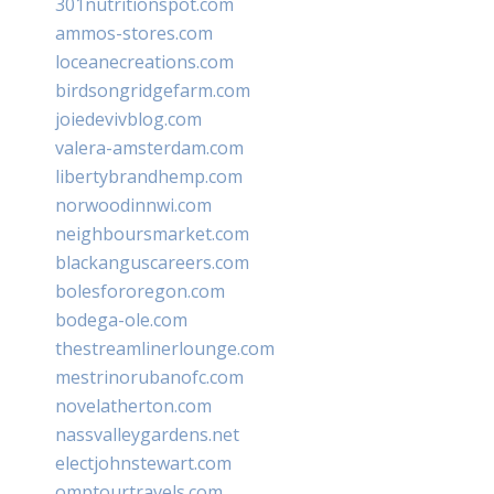
301nutritionspot.com
ammos-stores.com
loceanecreations.com
birdsongridgefarm.com
joiedevivblog.com
valera-amsterdam.com
libertybrandhemp.com
norwoodinnwi.com
neighboursmarket.com
blackanguscareers.com
bolesfororegon.com
bodega-ole.com
thestreamlinerlounge.com
mestrinorubanofc.com
novelatherton.com
nassvalleygardens.net
electjohnstewart.com
omptourtravels.com