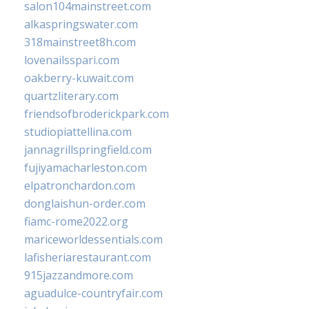
salon104mainstreet.com
alkaspringswater.com
318mainstreet8h.com
lovenailsspari.com
oakberry-kuwait.com
quartzliterary.com
friendsofbroderickpark.com
studiopiattellina.com
jannagrillspringfield.com
fujiyamacharleston.com
elpatronchardon.com
donglaishun-order.com
fiamc-rome2022.org
mariceworldessentials.com
lafisheriarestaurant.com
915jazzandmore.com
aguadulce-countryfair.com