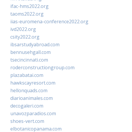
ifac-hms2022.org
taoms2022.org
iias-euromena-conference2022.org
ivd2022.org
csity2022.org
ibsarstudyabroad.com
bennusehgall.com
tsecincinnati.com
roderconstructiongroup.com
plazabatai.com
hawkscayresort.com
hellonquads.com
diarioanimales.com
decogaleri.com
unavozparadios.com
shoes-vert.com
elbotanicopanama.com