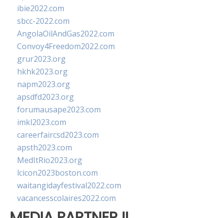
ibie2022.com
sbcc-2022.com
AngolaOilAndGas2022.com
Convoy4Freedom2022.com
grur2023.org
hkhk2023.org
napm2023.org
apsdfd2023.org
forumausape2023.com
imkl2023.com
careerfaircsd2023.com
apsth2023.com
MedItRio2023.org
lcicon2023boston.com
waitangidayfestival2022.com
vacancesscolaires2022.com
MEDIA PARTNER II