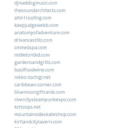
djmaddogmusic.com
thesoundarchitects.com
allin1roofing.com
keepjudgewebb.com
anatomyofadventure.com
drivancastillo.com
cmmedspa.com
midletontkd.com
gardensandgrills.com
basilfoodwine.com
nikko-tochigi.net
caribbean-corner.com
bluemoongiftcards.com
rivercitysteampunkexpo.com
kchoops.net
mountainsideskateshop.com
kirtlandcitytavern.com