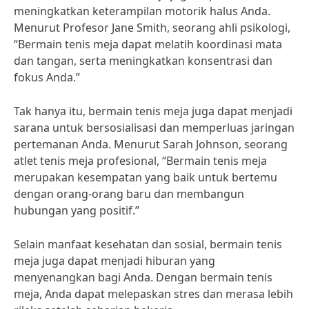
meningkatkan keterampilan motorik halus Anda.
Menurut Profesor Jane Smith, seorang ahli psikologi,
“Bermain tenis meja dapat melatih koordinasi mata
dan tangan, serta meningkatkan konsentrasi dan
fokus Anda.”
Tak hanya itu, bermain tenis meja juga dapat menjadi
sarana untuk bersosialisasi dan memperluas jaringan
pertemanan Anda. Menurut Sarah Johnson, seorang
atlet tenis meja profesional, “Bermain tenis meja
merupakan kesempatan yang baik untuk bertemu
dengan orang-orang baru dan membangun
hubungan yang positif.”
Selain manfaat kesehatan dan sosial, bermain tenis
meja juga dapat menjadi hiburan yang
menyenangkan bagi Anda. Dengan bermain tenis
meja, Anda dapat melepaskan stres dan merasa lebih