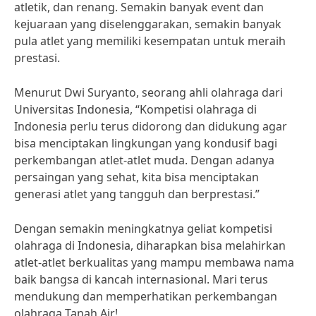
atletik, dan renang. Semakin banyak event dan
kejuaraan yang diselenggarakan, semakin banyak
pula atlet yang memiliki kesempatan untuk meraih
prestasi.
Menurut Dwi Suryanto, seorang ahli olahraga dari
Universitas Indonesia, “Kompetisi olahraga di
Indonesia perlu terus didorong dan didukung agar
bisa menciptakan lingkungan yang kondusif bagi
perkembangan atlet-atlet muda. Dengan adanya
persaingan yang sehat, kita bisa menciptakan
generasi atlet yang tangguh dan berprestasi.”
Dengan semakin meningkatnya geliat kompetisi
olahraga di Indonesia, diharapkan bisa melahirkan
atlet-atlet berkualitas yang mampu membawa nama
baik bangsa di kancah internasional. Mari terus
mendukung dan memperhatikan perkembangan
olahraga Tanah Air!