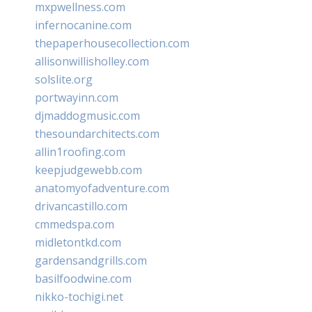
mxpwellness.com
infernocanine.com
thepaperhousecollection.com
allisonwillisholley.com
solslite.org
portwayinn.com
djmaddogmusic.com
thesoundarchitects.com
allin1roofing.com
keepjudgewebb.com
anatomyofadventure.com
drivancastillo.com
cmmedspa.com
midletontkd.com
gardensandgrills.com
basilfoodwine.com
nikko-tochigi.net