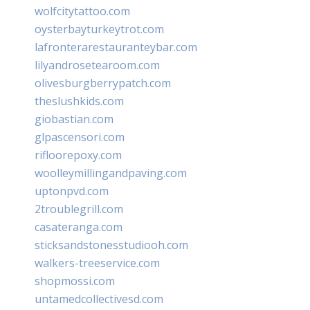
wolfcitytattoo.com
oysterbayturkeytrot.com
lafronterarestauranteybar.com
lilyandrosetearoom.com
olivesburgberrypatch.com
theslushkids.com
giobastian.com
glpascensori.com
rifloorepoxy.com
woolleymillingandpaving.com
uptonpvd.com
2troublegrill.com
casateranga.com
sticksandstonesstudiooh.com
walkers-treeservice.com
shopmossi.com
untamedcollectivesd.com