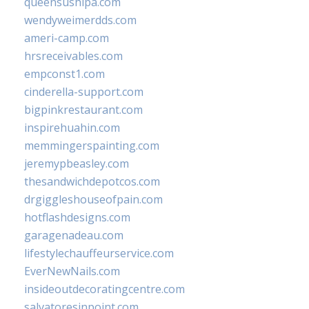
queensushipa.com
wendyweimerdds.com
ameri-camp.com
hrsreceivables.com
empconst1.com
cinderella-support.com
bigpinkrestaurant.com
inspirehuahin.com
memmingerspainting.com
jeremypbeasley.com
thesandwichdepotcos.com
drgiggleshouseofpain.com
hotflashdesigns.com
garagenadeau.com
lifestylechauffeurservice.com
EverNewNails.com
insideoutdecoratingcentre.com
salvatoresinpoint.com