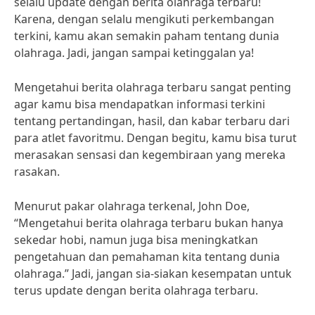
selalu update dengan berita olahraga terbaru!
Karena, dengan selalu mengikuti perkembangan
terkini, kamu akan semakin paham tentang dunia
olahraga. Jadi, jangan sampai ketinggalan ya!
Mengetahui berita olahraga terbaru sangat penting
agar kamu bisa mendapatkan informasi terkini
tentang pertandingan, hasil, dan kabar terbaru dari
para atlet favoritmu. Dengan begitu, kamu bisa turut
merasakan sensasi dan kegembiraan yang mereka
rasakan.
Menurut pakar olahraga terkenal, John Doe,
“Mengetahui berita olahraga terbaru bukan hanya
sekedar hobi, namun juga bisa meningkatkan
pengetahuan dan pemahaman kita tentang dunia
olahraga.” Jadi, jangan sia-siakan kesempatan untuk
terus update dengan berita olahraga terbaru.