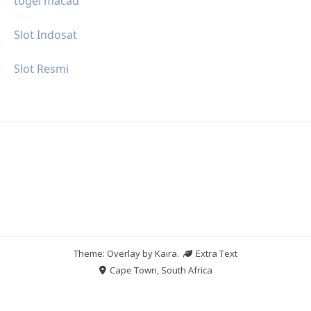
togel macau
Slot Indosat
Slot Resmi
Theme: Overlay by
Kaira
.
Extra Text
Cape Town, South Africa