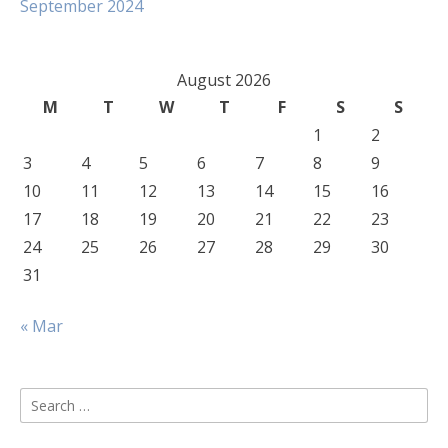
September 2024
August 2026
M
T
W
T
F
S
S
1
2
3
4
5
6
7
8
9
10
11
12
13
14
15
16
17
18
19
20
21
22
23
24
25
26
27
28
29
30
31
« Mar
Search
for: