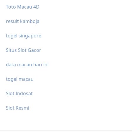
Toto Macau 4D
result kamboja
togel singapore
Situs Slot Gacor
data macau hari ini
togel macau
Slot Indosat
Slot Resmi