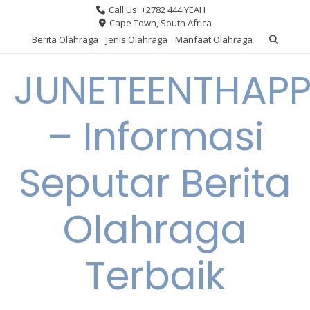
Skip
Call Us: +2782 444 YEAH
to
Cape Town, South Africa
content
Berita Olahraga
Jenis Olahraga
Manfaat Olahraga
JUNETEENTHAPP
– Informasi
Seputar Berita
Olahraga
Terbaik