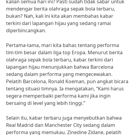
kalian semua hari ini? Pasti sudah tidak sabar untuk
mendengar berita olahraga sepak bola terbaru,
bukan? Nah, kali ini kita akan membahas kabar
terkini dari lapangan hijau yang sedang ramai
diperbincangkan.
Pertama-tama, mari kita bahas tentang performa
tim-tim besar dalam liga top Eropa. Menurut berita
olahraga sepak bola terbaru, kabar terkini dari
lapangan hijau menunjukkan bahwa Barcelona
sedang dalam performa yang mengecewakan.
Pelatih Barcelona, Ronald Koeman, pun angkat bicara
tentang situasi timnya. Ia mengatakan, “Kami harus
segera memperbaiki performa kami jika ingin
bersaing di level yang lebih tinggi.”
Selain itu, kabar terbaru juga menyebutkan bahwa
Real Madrid dan Manchester City sedang dalam
performa yang memukau. Zinedine Zidane, pelatih