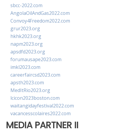
sbcc-2022.com
AngolaOilAndGas2022.com
Convoy4Freedom2022.com
grur2023.org
hkhk2023.org
napm2023.org
apsdfd2023.org
forumausape2023.com
imkl2023.com
careerfaircsd2023.com
apsth2023.com
MedItRio2023.org
lcicon2023boston.com
waitangidayfestival2022.com
vacancesscolaires2022.com
MEDIA PARTNER II