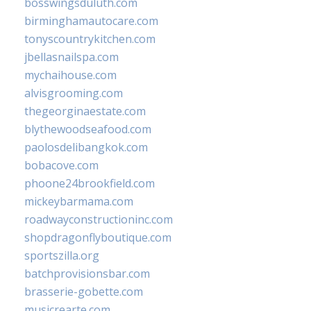
bosswingsduluth.com
birminghamautocare.com
tonyscountrykitchen.com
jbellasnailspa.com
mychaihouse.com
alvisgrooming.com
thegeorginaestate.com
blythewoodseafood.com
paolosdelibangkok.com
bobacove.com
phoone24brookfield.com
mickeybarmama.com
roadwayconstructioninc.com
shopdragonflyboutique.com
sportszilla.org
batchprovisionsbar.com
brasserie-gobette.com
musicrearte.com