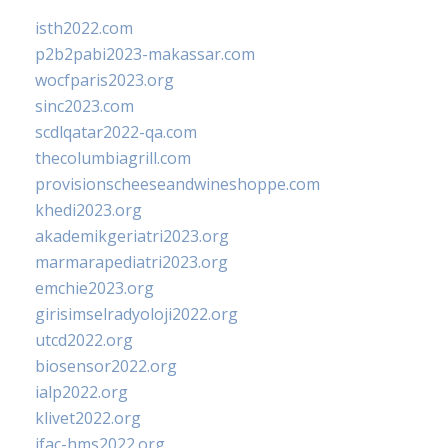
isth2022.com
p2b2pabi2023-makassar.com
wocfparis2023.org
sinc2023.com
scdlqatar2022-qa.com
thecolumbiagrill.com
provisionscheeseandwineshoppe.com
khedi2023.org
akademikgeriatri2023.org
marmarapediatri2023.org
emchie2023.org
girisimselradyoloji2022.org
utcd2022.org
biosensor2022.org
ialp2022.org
klivet2022.org
ifac-hms2022.org