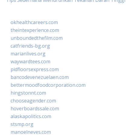
Tips Sederhana Menurunkan Tekanan Darah Tinggi
okhealthcareers.com
theintexperience.com
unboundedthefilm.com
catfriends-bg.org
marianlives.org
waywardtees.com
pidfloorsexpress.com
bancodevenezuelaen.com
bettermoodfoodcorporation.com
hingstonnt.com
chooseagender.com
hoverboardssale.com
alaskapolitics.com
stsmp.org
manoelneves.com