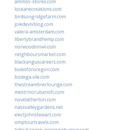
ammos-stores.com
loceanecreations.com
birdsongridgefarm.com
joiedevivblog.com
valera-amsterdam.com
libertybrandhemp.com
norwoodinnwi.com
neighboursmarket.com
blackanguscareers.com
bolesfororegon.com
bodega-ole.com
thestreamlinerlounge.com
mestrinorubanofc.com
novelatherton.com
nassvalleygardens.net
electjohnstewart.com
omptourtravels.com
tribratanews-polreskebumen.com