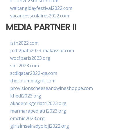
lcicon2023boston.com
waitangidayfestival2022.com
vacancesscolaires2022.com
MEDIA PARTNER II
isth2022.com
p2b2pabi2023-makassar.com
wocfparis2023.org
sinc2023.com
scdlqatar2022-qa.com
thecolumbiagrill.com
provisionscheeseandwineshoppe.com
khedi2023.org
akademikgeriatri2023.org
marmarapediatri2023.org
emchie2023.org
girisimselradyoloji2022.org