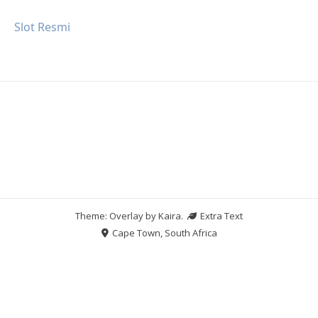
Slot Resmi
Theme: Overlay by
Kaira
.
Extra Text
Cape Town, South Africa