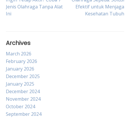
Post
Jenis Olahraga Tanpa Alat
Efektif untuk Menjaga
Ini
Kesehatan Tubuh
navigation
Archives
March 2026
February 2026
January 2026
December 2025
January 2025
December 2024
November 2024
October 2024
September 2024