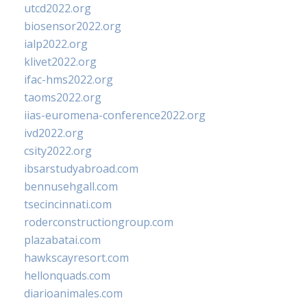
utcd2022.org
biosensor2022.org
ialp2022.org
klivet2022.org
ifac-hms2022.org
taoms2022.org
iias-euromena-conference2022.org
ivd2022.org
csity2022.org
ibsarstudyabroad.com
bennusehgall.com
tsecincinnati.com
roderconstructiongroup.com
plazabatai.com
hawkscayresort.com
hellonquads.com
diarioanimales.com