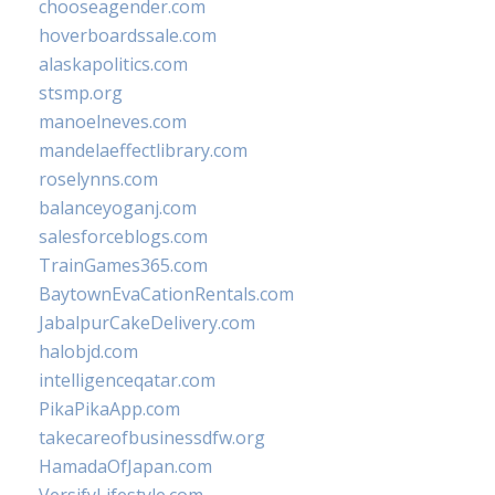
chooseagender.com
hoverboardssale.com
alaskapolitics.com
stsmp.org
manoelneves.com
mandelaeffectlibrary.com
roselynns.com
balanceyoganj.com
salesforceblogs.com
TrainGames365.com
BaytownEvaCationRentals.com
JabalpurCakeDelivery.com
halobjd.com
intelligenceqatar.com
PikaPikaApp.com
takecareofbusinessdfw.org
HamadaOfJapan.com