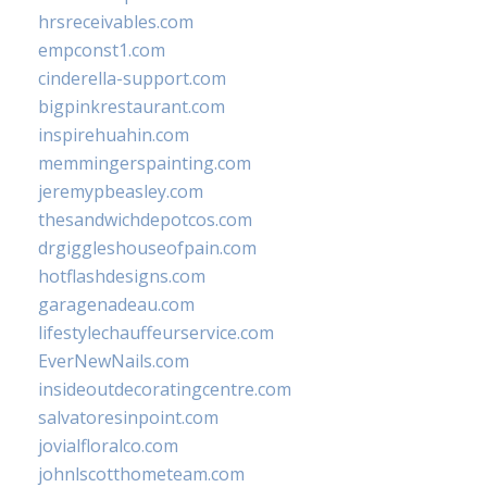
hrsreceivables.com
empconst1.com
cinderella-support.com
bigpinkrestaurant.com
inspirehuahin.com
memmingerspainting.com
jeremypbeasley.com
thesandwichdepotcos.com
drgiggleshouseofpain.com
hotflashdesigns.com
garagenadeau.com
lifestylechauffeurservice.com
EverNewNails.com
insideoutdecoratingcentre.com
salvatoresinpoint.com
jovialfloralco.com
johnlscotthometeam.com