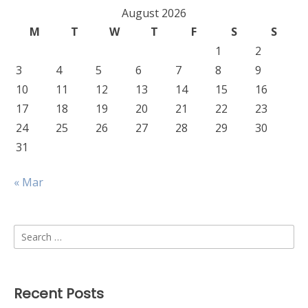
August 2026
M
T
W
T
F
S
S
1
2
3
4
5
6
7
8
9
10
11
12
13
14
15
16
17
18
19
20
21
22
23
24
25
26
27
28
29
30
31
« Mar
Search
for:
Recent Posts