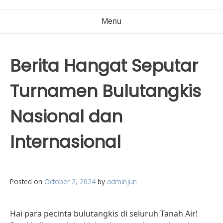
Menu
Berita Hangat Seputar
Turnamen Bulutangkis
Nasional dan
Internasional
Posted on
October 2, 2024
by
adminjun
Hai para pecinta bulutangkis di seluruh Tanah Air!