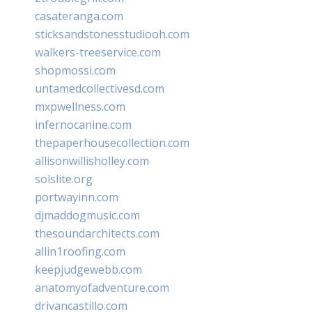
casateranga.com
sticksandstonesstudiooh.com
walkers-treeservice.com
shopmossi.com
untamedcollectivesd.com
mxpwellness.com
infernocanine.com
thepaperhousecollection.com
allisonwillisholley.com
solslite.org
portwayinn.com
djmaddogmusic.com
thesoundarchitects.com
allin1roofing.com
keepjudgewebb.com
anatomyofadventure.com
drivancastillo.com