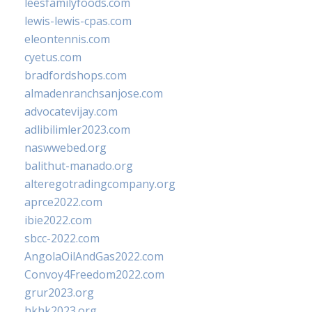
leesfamilyfoods.com
lewis-lewis-cpas.com
eleontennis.com
cyetus.com
bradfordshops.com
almadenranchsanjose.com
advocatevijay.com
adlibilimler2023.com
naswwebed.org
balithut-manado.org
alteregotradingcompany.org
aprce2022.com
ibie2022.com
sbcc-2022.com
AngolaOilAndGas2022.com
Convoy4Freedom2022.com
grur2023.org
hkhk2023.org