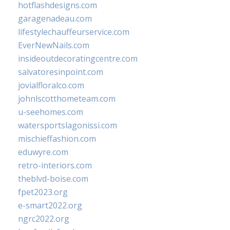
hotflashdesigns.com
garagenadeau.com
lifestylechauffeurservice.com
EverNewNails.com
insideoutdecoratingcentre.com
salvatoresinpoint.com
jovialfloralco.com
johnlscotthometeam.com
u-seehomes.com
watersportslagonissi.com
mischieffashion.com
eduwyre.com
retro-interiors.com
theblvd-boise.com
fpet2023.org
e-smart2022.org
ngrc2022.org