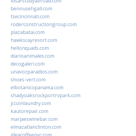
ibsarstudyabroad.com
bennusehgall.com
tsecincinnati.com
roderconstructiongroup.com
plazabatai.com
hawkscayresort.com
hellonquads.com
diarioanimales.com
decogaleri.com
unavozparadios.com
shoes-vert.com
elbotanicopanama.com
shadyoaksrockportrvpark.com
jccoinlaundry.com
kautorepair.com
marjaeswinebar.com
elmazatlanclinton.com
ideacoffeenyc.com