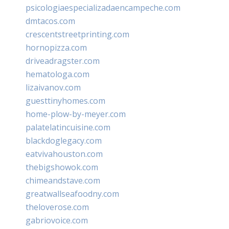
psicologiaespecializadaencampeche.com
dmtacos.com
crescentstreetprinting.com
hornopizza.com
driveadragster.com
hematologa.com
lizaivanov.com
guesttinyhomes.com
home-plow-by-meyer.com
palatelatincuisine.com
blackdoglegacy.com
eatvivahouston.com
thebigshowok.com
chimeandstave.com
greatwallseafoodny.com
theloverose.com
gabriovoice.com