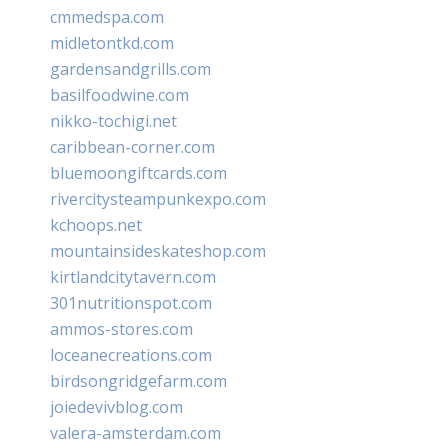
cmmedspa.com
midletontkd.com
gardensandgrills.com
basilfoodwine.com
nikko-tochigi.net
caribbean-corner.com
bluemoongiftcards.com
rivercitysteampunkexpo.com
kchoops.net
mountainsideskateshop.com
kirtlandcitytavern.com
301nutritionspot.com
ammos-stores.com
loceanecreations.com
birdsongridgefarm.com
joiedevivblog.com
valera-amsterdam.com