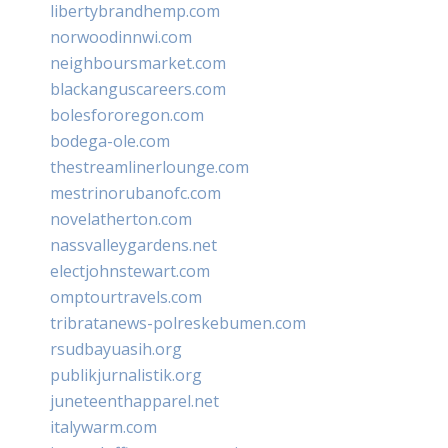
libertybrandhemp.com
norwoodinnwi.com
neighboursmarket.com
blackanguscareers.com
bolesfororegon.com
bodega-ole.com
thestreamlinerlounge.com
mestrinorubanofc.com
novelatherton.com
nassvalleygardens.net
electjohnstewart.com
omptourtravels.com
tribratanews-polreskebumen.com
rsudbayuasih.org
publikjurnalistik.org
juneteenthapparel.net
italywarm.com