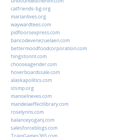
unboundedthefilm.com
catfriends-bg.org
marianlives.org
waywardtees.com
pidfloorsexpress.com
bancodevenezuelaen.com
bettermoodfoodcorporation.com
hingstonnt.com
chooseagender.com
hoverboardssale.com
alaskapolitics.com
stsmp.org
manoelneves.com
mandelaeffectlibrary.com
roselynns.com
balanceyoganj.com
salesforceblogs.com
TrainGames365.com