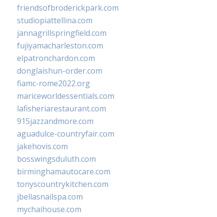
friendsofbroderickpark.com
studiopiattellina.com
jannagrillspringfield.com
fujiyamacharleston.com
elpatronchardon.com
donglaishun-order.com
fiamc-rome2022.org
mariceworldessentials.com
lafisheriarestaurant.com
915jazzandmore.com
aguadulce-countryfair.com
jakehovis.com
bosswingsduluth.com
birminghamautocare.com
tonyscountrykitchen.com
jbellasnailspa.com
mychaihouse.com