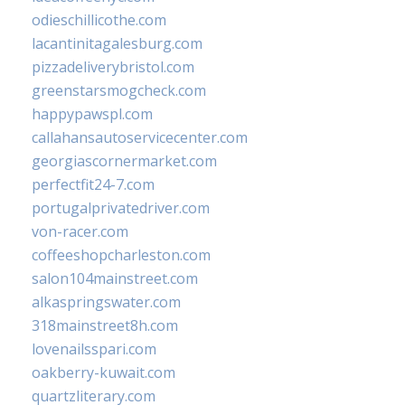
odieschillicothe.com
lacantinitagalesburg.com
pizzadeliverybristol.com
greenstarsmogcheck.com
happypawspl.com
callahansautoservicecenter.com
georgiascornermarket.com
perfectfit24-7.com
portugalprivatedriver.com
von-racer.com
coffeeshopcharleston.com
salon104mainstreet.com
alkaspringswater.com
318mainstreet8h.com
lovenailsspari.com
oakberry-kuwait.com
quartzliterary.com