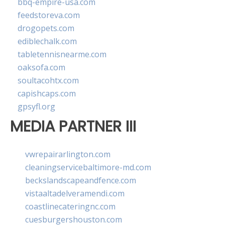
bbq-empire-usa.com
feedstoreva.com
drogopets.com
ediblechalk.com
tabletennisnearme.com
oaksofa.com
soultacohtx.com
capishcaps.com
gpsyfl.org
MEDIA PARTNER III
vwrepairarlington.com
cleaningservicebaltimore-md.com
beckslandscapeandfence.com
vistaaltadelveramendi.com
coastlinecateringnc.com
cuesburgershouston.com