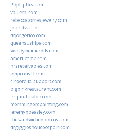
PopUpFlea.com
valueml.com
rebeccatorresjewelry.com
jmpbliss.com
drjorgerico.com
queensushipa.com
wendyweimerdds.com
ameri-camp.com
hrsreceivables.com
empconst1.com
cinderella-support.com
bigpinkrestaurant.com
inspirehuahin.com
memmingerspainting.com
jeremypbeasley.com
thesandwichdepotcos.com
drgiggleshouseofpain.com