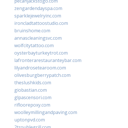
pecanjackstogo.com
zengardendayspa.com
sparklejewelryinc.com
ironcladtattoostudio.com
bruinshome.com
annascleaningsvc.com
wolfcitytattoo.com
oysterbayturkeytrot.com
lafronterarestauranteybar.com
lilyandrosetearoom.com
olivesburgberrypatch.com
theslushkids.com
giobastian.com
glpascensori.com
rifloorepoxy.com
woolleymillingandpaving.com
uptonpvd.com
2troublegrill.com