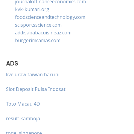
journaloffinanceeconomics.com
kvk-kumari.org
foodscienceandtechnology.com
scisportsscience.com
addisababacuisineaz.com
burgerimcamas.com
ADS
live draw taiwan hari ini
Slot Deposit Pulsa Indosat
Toto Macau 4D
result kamboja
togel singapore