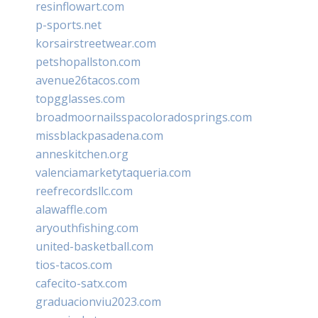
resinflowart.com
p-sports.net
korsairstreetwear.com
petshopallston.com
avenue26tacos.com
topgglasses.com
broadmoornailsspacoloradosprings.com
missblackpasadena.com
anneskitchen.org
valenciamarketytaqueria.com
reefrecordsllc.com
alawaffle.com
aryouthfishing.com
united-basketball.com
tios-tacos.com
cafecito-satx.com
graduacionviu2023.com