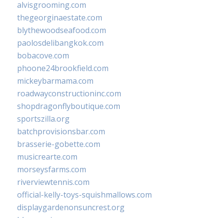
alvisgrooming.com
thegeorginaestate.com
blythewoodseafood.com
paolosdelibangkok.com
bobacove.com
phoone24brookfield.com
mickeybarmama.com
roadwayconstructioninc.com
shopdragonflyboutique.com
sportszilla.org
batchprovisionsbar.com
brasserie-gobette.com
musicrearte.com
morseysfarms.com
riverviewtennis.com
official-kelly-toys-squishmallows.com
displaygardenonsuncrest.org