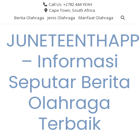
Skip
Call Us: +2782 444 YEAH
to
Cape Town, South Africa
content
Berita Olahraga
Jenis Olahraga
Manfaat Olahraga
JUNETEENTHAPP
– Informasi
Seputar Berita
Olahraga
Terbaik