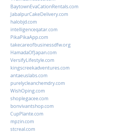
BaytownEvaCationRentals.com
JabalpurCakeDelivery.com
halobjd.com
intelligenceqatar.com
PikaPikaApp.com
takecareofbusinessdfw.org
HamadaOfJapan.com
VersifyLifestyle.com
kingscreekadventures.com
antaeuslabs.com
purelycleanchemdry.com
WishOping.com
shoplegacee.com
bonvivantshop.com
CupPlante.com
mpzin.com
stcreal.com