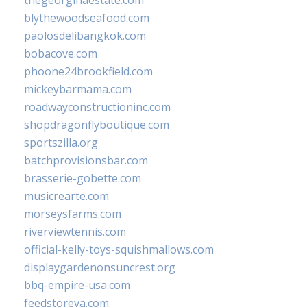
thegeorginaestate.com
blythewoodseafood.com
paolosdelibangkok.com
bobacove.com
phoone24brookfield.com
mickeybarmama.com
roadwayconstructioninc.com
shopdragonflyboutique.com
sportszilla.org
batchprovisionsbar.com
brasserie-gobette.com
musicrearte.com
morseysfarms.com
riverviewtennis.com
official-kelly-toys-squishmallows.com
displaygardenonsuncrest.org
bbq-empire-usa.com
feedstoreva.com