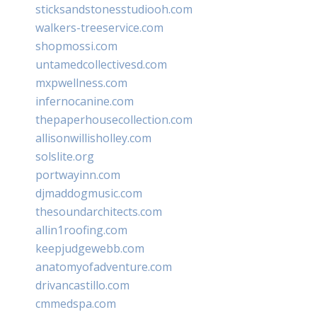
sticksandstonesstudiooh.com
walkers-treeservice.com
shopmossi.com
untamedcollectivesd.com
mxpwellness.com
infernocanine.com
thepaperhousecollection.com
allisonwillisholley.com
solslite.org
portwayinn.com
djmaddogmusic.com
thesoundarchitects.com
allin1roofing.com
keepjudgewebb.com
anatomyofadventure.com
drivancastillo.com
cmmedspa.com