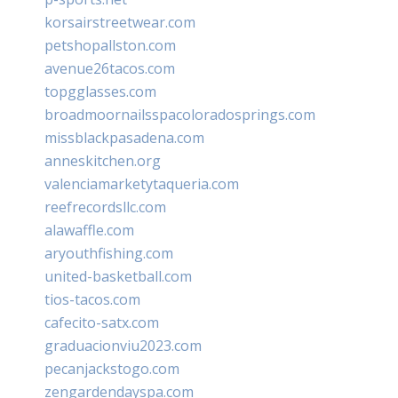
korsairstreetwear.com
petshopallston.com
avenue26tacos.com
topgglasses.com
broadmoornailsspacoloradosprings.com
missblackpasadena.com
anneskitchen.org
valenciamarketytaqueria.com
reefrecordsllc.com
alawaffle.com
aryouthfishing.com
united-basketball.com
tios-tacos.com
cafecito-satx.com
graduacionviu2023.com
pecanjackstogo.com
zengardendayspa.com