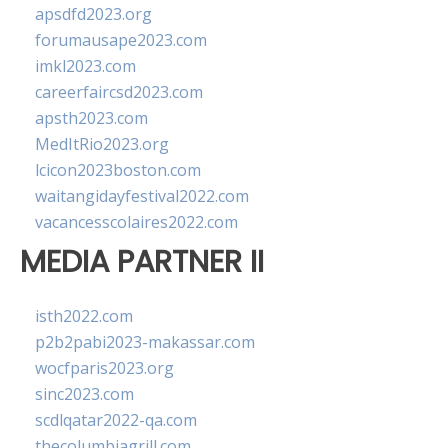
apsdfd2023.org
forumausape2023.com
imkl2023.com
careerfaircsd2023.com
apsth2023.com
MedItRio2023.org
lcicon2023boston.com
waitangidayfestival2022.com
vacancesscolaires2022.com
MEDIA PARTNER II
isth2022.com
p2b2pabi2023-makassar.com
wocfparis2023.org
sinc2023.com
scdlqatar2022-qa.com
thecolumbiagrill.com