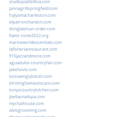
studiopiattellina.com
jannagrillspringfield.com
fujiyamacharleston.com
elpatronchardon.com
donglaishun-order.com
fiamc-rome2022.org
mariceworldessentials.com
lafisheriarestaurant.com
915jazzandmore.com
aguadulce-countryfair.com
jakehovis.com
bosswingsduluth.com
birminghamautocare.com
tonyscountrykitchen.com
jbellasnailspa.com
mychaihouse.com
alvisgrooming.com