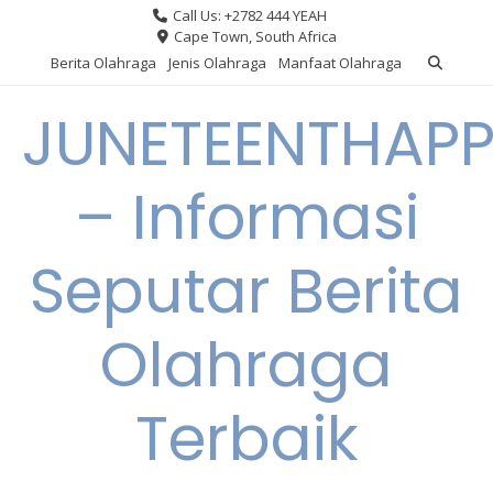
Skip
Call Us: +2782 444 YEAH
to
Cape Town, South Africa
content
Berita Olahraga
Jenis Olahraga
Manfaat Olahraga
JUNETEENTHAPP
– Informasi
Seputar Berita
Olahraga
Terbaik