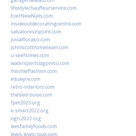
garagenadeau.com
lifestylechauffeurservice.com
EverNewNails.com
insideoutdecoratingcentre.com
salvatoresinpoint.com
jovialfloralco.com
johnlscotthometeam.com
u-seehomes.com
watersportslagonissi.com
mischieffashion.com
eduwyre.com
retro-interiors.com
theblvd-boise.com
fpet2023.org
e-smart2022.org
ngrc2022.org
leesfamilyfoods.com
lewis-lewis-cpas.com