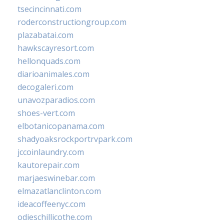
tsecincinnati.com
roderconstructiongroup.com
plazabatai.com
hawkscayresort.com
hellonquads.com
diarioanimales.com
decogaleri.com
unavozparadios.com
shoes-vert.com
elbotanicopanama.com
shadyoaksrockportrvpark.com
jccoinlaundry.com
kautorepair.com
marjaeswinebar.com
elmazatlanclinton.com
ideacoffeenyc.com
odieschillicothe.com