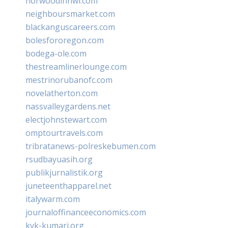
norwoodinnwi.com
neighboursmarket.com
blackanguscareers.com
bolesfororegon.com
bodega-ole.com
thestreamlinerlounge.com
mestrinorubanofc.com
novelatherton.com
nassvalleygardens.net
electjohnstewart.com
omptourtravels.com
tribratanews-polreskebumen.com
rsudbayuasih.org
publikjurnalistik.org
juneteenthapparel.net
italywarm.com
journaloffinanceeconomics.com
kvk-kumari.org