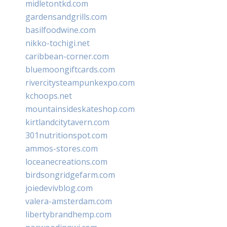
midletontkd.com
gardensandgrills.com
basilfoodwine.com
nikko-tochigi.net
caribbean-corner.com
bluemoongiftcards.com
rivercitysteampunkexpo.com
kchoops.net
mountainsideskateshop.com
kirtlandcitytavern.com
301nutritionspot.com
ammos-stores.com
loceanecreations.com
birdsongridgefarm.com
joiedevivblog.com
valera-amsterdam.com
libertybrandhemp.com