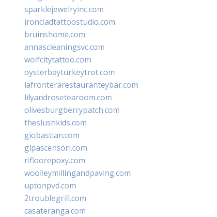
sparklejewelryinc.com
ironcladtattoostudio.com
bruinshome.com
annascleaningsvc.com
wolfcitytattoo.com
oysterbayturkeytrot.com
lafronterarestauranteybar.com
lilyandrosetearoom.com
olivesburgberrypatch.com
theslushkids.com
giobastian.com
glpascensori.com
rifloorepoxy.com
woolleymillingandpaving.com
uptonpvd.com
2troublegrill.com
casateranga.com