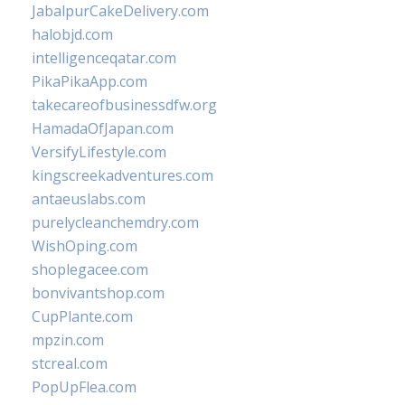
JabalpurCakeDelivery.com
halobjd.com
intelligenceqatar.com
PikaPikaApp.com
takecareofbusinessdfw.org
HamadaOfJapan.com
VersifyLifestyle.com
kingscreekadventures.com
antaeuslabs.com
purelycleanchemdry.com
WishOping.com
shoplegacee.com
bonvivantshop.com
CupPlante.com
mpzin.com
stcreal.com
PopUpFlea.com