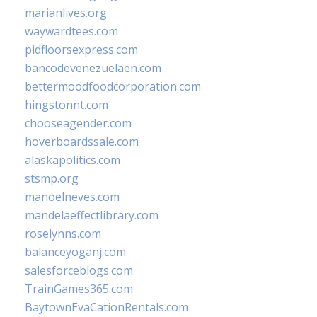
marianlives.org
waywardtees.com
pidfloorsexpress.com
bancodevenezuelaen.com
bettermoodfoodcorporation.com
hingstonnt.com
chooseagender.com
hoverboardssale.com
alaskapolitics.com
stsmp.org
manoelneves.com
mandelaeffectlibrary.com
roselynns.com
balanceyoganj.com
salesforceblogs.com
TrainGames365.com
BaytownEvaCationRentals.com