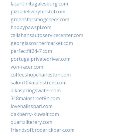
lacantinitagalesburg.com
pizzadeliverybristol.com
greenstarsmogcheck.com
happypawspl.com
callahansautoservicecenter.com
georgiascornermarket.com
perfectfit24-7.com
portugalprivatedriver.com
von-racer.com
coffeeshopcharleston.com
salon104mainstreet.com
alkaspringswater.com
318mainstreet8h.com
lovenailsspari.com
oakberry-kuwait.com
quartzliterary.com
friendsofbroderickpark.com