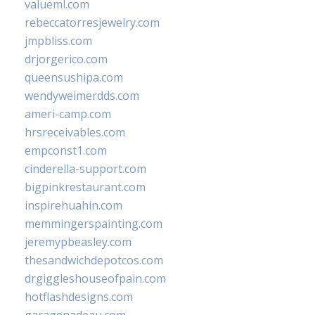
valueml.com
rebeccatorresjewelry.com
jmpbliss.com
drjorgerico.com
queensushipa.com
wendyweimerdds.com
ameri-camp.com
hrsreceivables.com
empconst1.com
cinderella-support.com
bigpinkrestaurant.com
inspirehuahin.com
memmingerspainting.com
jeremypbeasley.com
thesandwichdepotcos.com
drgiggleshouseofpain.com
hotflashdesigns.com