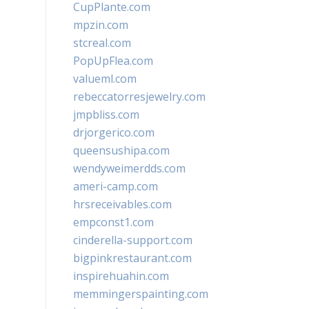
CupPlante.com
mpzin.com
stcreal.com
PopUpFlea.com
valueml.com
rebeccatorresjewelry.com
jmpbliss.com
drjorgerico.com
queensushipa.com
wendyweimerdds.com
ameri-camp.com
hrsreceivables.com
empconst1.com
cinderella-support.com
bigpinkrestaurant.com
inspirehuahin.com
memmingerspainting.com