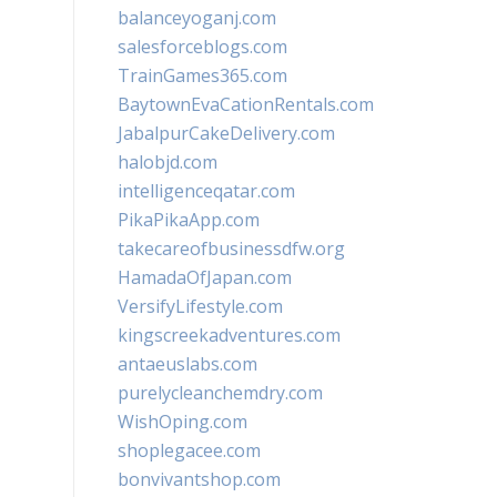
balanceyoganj.com
salesforceblogs.com
TrainGames365.com
BaytownEvaCationRentals.com
JabalpurCakeDelivery.com
halobjd.com
intelligenceqatar.com
PikaPikaApp.com
takecareofbusinessdfw.org
HamadaOfJapan.com
VersifyLifestyle.com
kingscreekadventures.com
antaeuslabs.com
purelycleanchemdry.com
WishOping.com
shoplegacee.com
bonvivantshop.com