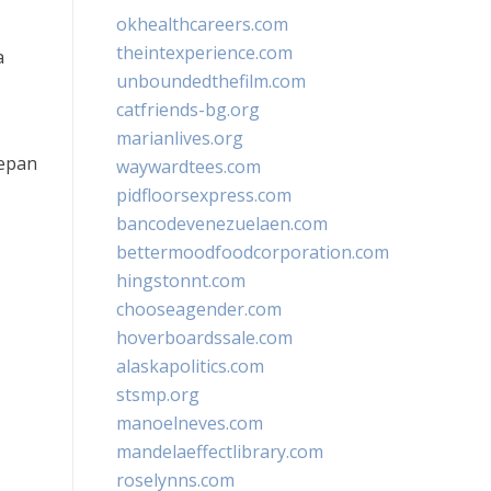
okhealthcareers.com
theintexperience.com
a
unboundedthefilm.com
catfriends-bg.org
marianlives.org
depan
waywardtees.com
pidfloorsexpress.com
bancodevenezuelaen.com
bettermoodfoodcorporation.com
hingstonnt.com
chooseagender.com
hoverboardssale.com
alaskapolitics.com
stsmp.org
manoelneves.com
mandelaeffectlibrary.com
roselynns.com