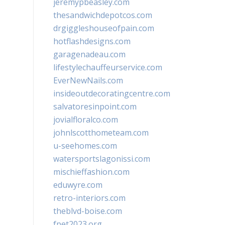
jeremypbeasley.com
thesandwichdepotcos.com
drgiggleshouseofpain.com
hotflashdesigns.com
garagenadeau.com
lifestylechauffeurservice.com
EverNewNails.com
insideoutdecoratingcentre.com
salvatoresinpoint.com
jovialfloralco.com
johnlscotthometeam.com
u-seehomes.com
watersportslagonissi.com
mischieffashion.com
eduwyre.com
retro-interiors.com
theblvd-boise.com
fpet2023.org