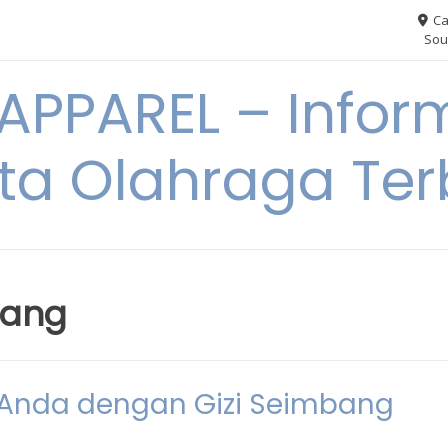
Ca
Sou
PPAREL – Infor
ita Olahraga Ter
lang
 Anda dengan Gizi Seimbang