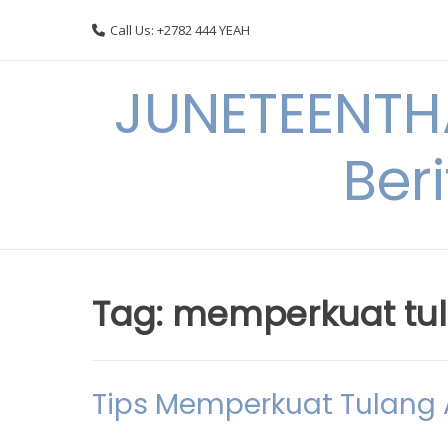
Skip
Call Us: +2782 444 YEAH
to
content
JUNETEENTHA
Ber
Tag:
memperkuat tu
Tips Memperkuat Tulang