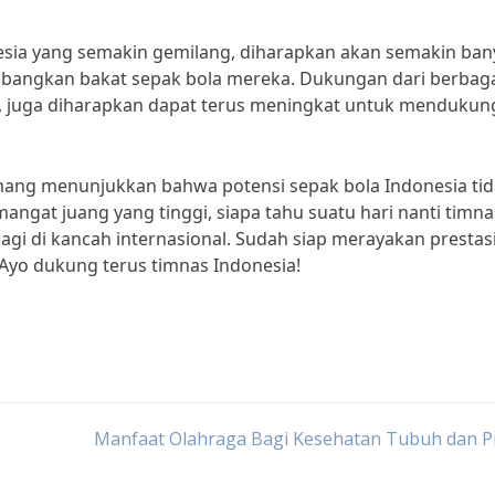
nesia yang semakin gemilang, diharapkan akan semakin ban
bangkan bakat sepak bola mereka. Dukungan dari berbag
ia, juga diharapkan dapat terus meningkat untuk mendukun
emang menunjukkan bahwa potensi sepak bola Indonesia ti
ngat juang yang tinggi, siapa tahu suatu hari nanti timna
lagi di kancah internasional. Sudah siap merayakan prestas
 Ayo dukung terus timnas Indonesia!
Manfaat Olahraga Bagi Kesehatan Tubuh dan Pi