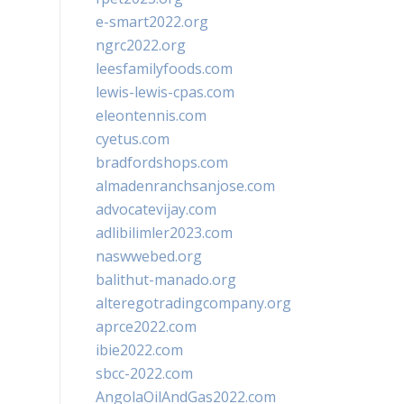
e-smart2022.org
ngrc2022.org
leesfamilyfoods.com
lewis-lewis-cpas.com
eleontennis.com
cyetus.com
bradfordshops.com
almadenranchsanjose.com
advocatevijay.com
adlibilimler2023.com
naswwebed.org
balithut-manado.org
alteregotradingcompany.org
aprce2022.com
ibie2022.com
sbcc-2022.com
AngolaOilAndGas2022.com