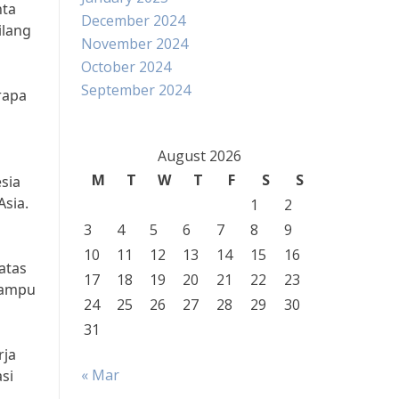
nta
December 2024
ilang
November 2024
October 2024
September 2024
rapa
August 2026
M
T
W
T
F
S
S
sia
sia.
1
2
3
4
5
6
7
8
9
10
11
12
13
14
15
16
atas
17
18
19
20
21
22
23
mampu
24
25
26
27
28
29
30
31
rja
« Mar
si