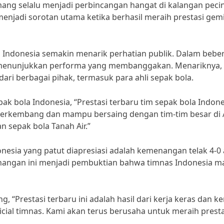
mang selalu menjadi perbincangan hangat di kalangan peci
 menjadi sorotan utama ketika berhasil meraih prestasi gem
la Indonesia semakin menarik perhatian publik. Dalam bebe
l menunjukkan performa yang membanggakan. Menariknya,
 dari berbagai pihak, termasuk para ahli sepak bola.
 bola Indonesia, “Prestasi terbaru tim sepak bola Indone
erkembang dan mampu bersaing dengan tim-tim besar di A
 sepak bola Tanah Air.”
onesia yang patut diapresiasi adalah kemenangan telak 4-0 
menangan ini menjadi pembuktian bahwa timnas Indonesia 
, “Prestasi terbaru ini adalah hasil dari kerja keras dan ke
icial timnas. Kami akan terus berusaha untuk meraih presta