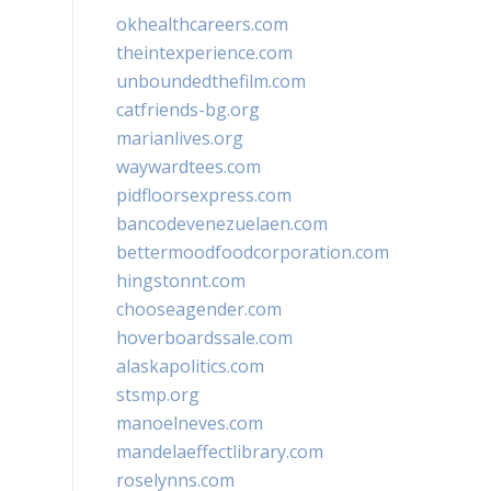
okhealthcareers.com
theintexperience.com
unboundedthefilm.com
catfriends-bg.org
marianlives.org
waywardtees.com
pidfloorsexpress.com
bancodevenezuelaen.com
bettermoodfoodcorporation.com
hingstonnt.com
chooseagender.com
hoverboardssale.com
alaskapolitics.com
stsmp.org
manoelneves.com
mandelaeffectlibrary.com
roselynns.com