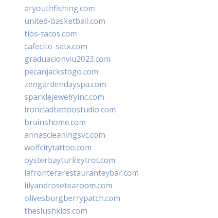
aryouthfishing.com
united-basketball.com
tios-tacos.com
cafecito-satx.com
graduacionviu2023.com
pecanjackstogo.com
zengardendayspa.com
sparklejewelryinc.com
ironcladtattoostudio.com
bruinshome.com
annascleaningsvc.com
wolfcitytattoo.com
oysterbayturkeytrot.com
lafronterarestauranteybar.com
lilyandrosetearoom.com
olivesburgberrypatch.com
theslushkids.com