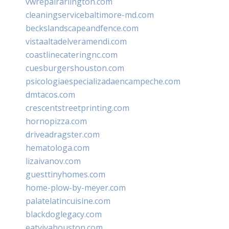
vwrepairarlington.com
cleaningservicebaltimore-md.com
beckslandscapeandfence.com
vistaaltadelveramendi.com
coastlinecateringnc.com
cuesburgershouston.com
psicologiaespecializadaencampeche.com
dmtacos.com
crescentstreetprinting.com
hornopizza.com
driveadragster.com
hematologa.com
lizaivanov.com
guesttinyhomes.com
home-plow-by-meyer.com
palatelatincuisine.com
blackdoglegacy.com
eatvivahouston.com