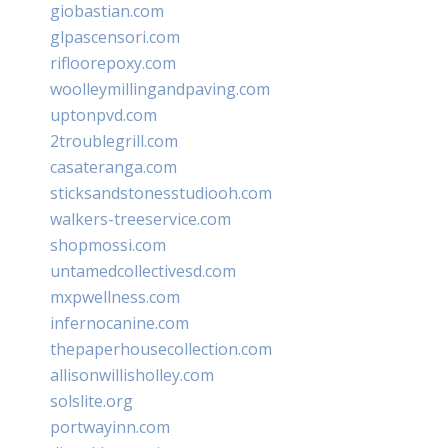
giobastian.com
glpascensori.com
rifloorepoxy.com
woolleymillingandpaving.com
uptonpvd.com
2troublegrill.com
casateranga.com
sticksandstonesstudiooh.com
walkers-treeservice.com
shopmossi.com
untamedcollectivesd.com
mxpwellness.com
infernocanine.com
thepaperhousecollection.com
allisonwillisholley.com
solslite.org
portwayinn.com