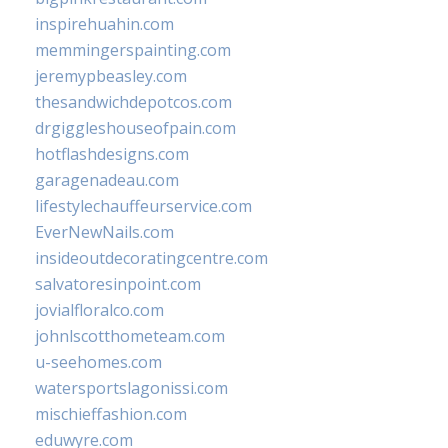
inspirehuahin.com
memmingerspainting.com
jeremypbeasley.com
thesandwichdepotcos.com
drgiggleshouseofpain.com
hotflashdesigns.com
garagenadeau.com
lifestylechauffeurservice.com
EverNewNails.com
insideoutdecoratingcentre.com
salvatoresinpoint.com
jovialfloralco.com
johnlscotthometeam.com
u-seehomes.com
watersportslagonissi.com
mischieffashion.com
eduwyre.com