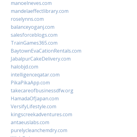
manoelneves.com
mandelaeffectlibrary.com
roselynns.com
balanceyoganj.com
salesforceblogs.com
TrainGames365.com
BaytownEvaCationRentals.com
JabalpurCakeDelivery.com
halobjd.com
intelligenceqatar.com
PikaPikaApp.com
takecareofbusinessdfw.org
HamadaOfJapan.com
VersifyLifestyle.com
kingscreekadventures.com
antaeuslabs.com
purelycleanchemdry.com