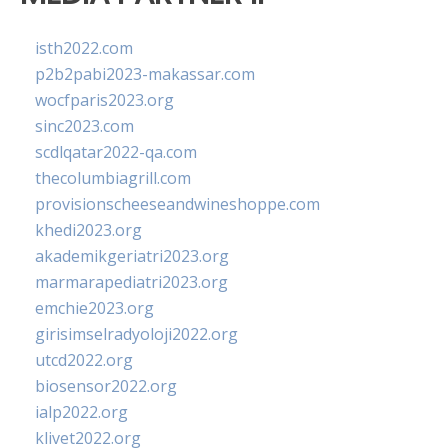
isth2022.com
p2b2pabi2023-makassar.com
wocfparis2023.org
sinc2023.com
scdlqatar2022-qa.com
thecolumbiagrill.com
provisionscheeseandwineshoppe.com
khedi2023.org
akademikgeriatri2023.org
marmarapediatri2023.org
emchie2023.org
girisimselradyoloji2022.org
utcd2022.org
biosensor2022.org
ialp2022.org
klivet2022.org