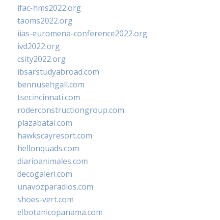
ifac-hms2022.org
taoms2022.org
iias-euromena-conference2022.org
ivd2022.org
csity2022.org
ibsarstudyabroad.com
bennusehgall.com
tsecincinnati.com
roderconstructiongroup.com
plazabatai.com
hawkscayresort.com
hellonquads.com
diarioanimales.com
decogaleri.com
unavozparadios.com
shoes-vert.com
elbotanicopanama.com