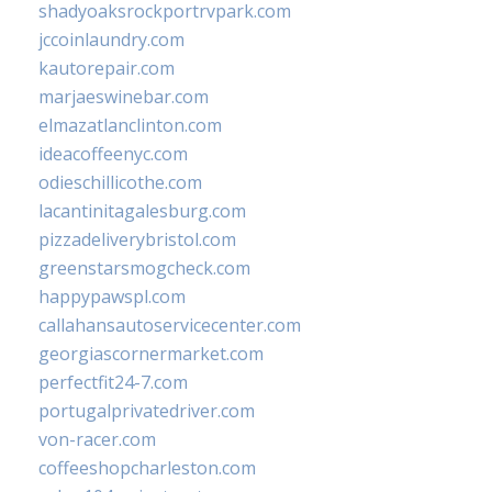
shadyoaksrockportrvpark.com
jccoinlaundry.com
kautorepair.com
marjaeswinebar.com
elmazatlanclinton.com
ideacoffeenyc.com
odieschillicothe.com
lacantinitagalesburg.com
pizzadeliverybristol.com
greenstarsmogcheck.com
happypawspl.com
callahansautoservicecenter.com
georgiascornermarket.com
perfectfit24-7.com
portugalprivatedriver.com
von-racer.com
coffeeshopcharleston.com