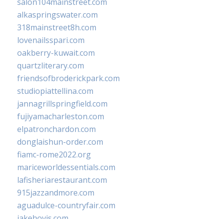
salon104mainstreet.com
alkaspringswater.com
318mainstreet8h.com
lovenailsspari.com
oakberry-kuwait.com
quartzliterary.com
friendsofbroderickpark.com
studiopiattellina.com
jannagrillspringfield.com
fujiyamacharleston.com
elpatronchardon.com
donglaishun-order.com
fiamc-rome2022.org
mariceworldessentials.com
lafisheriarestaurant.com
915jazzandmore.com
aguadulce-countryfair.com
jakehovis.com