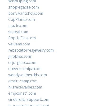
WishOping.com
shoplegacee.com
bonvivantshop.com
CupPlante.com
mpzin.com
stcreal.com
PopUpFlea.com
valueml.com
rebeccatorresjewelry.com
jmpbliss.com
drjorgerico.com
queensushipa.com
wendyweimerdds.com
ameri-camp.com
hrsreceivables.com
empconst1.com
cinderella-support.com
bigpinkrestaurant.com