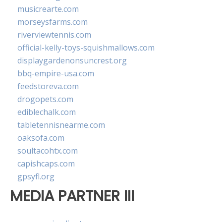
musicrearte.com
morseysfarms.com
riverviewtennis.com
official-kelly-toys-squishmallows.com
displaygardenonsuncrest.org
bbq-empire-usa.com
feedstoreva.com
drogopets.com
ediblechalk.com
tabletennisnearme.com
oaksofa.com
soultacohtx.com
capishcaps.com
gpsyfl.org
MEDIA PARTNER III