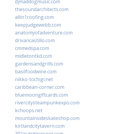
djmaddogmusic.com
thesoundarchitects.com
allin1roofing.com
keepjudgewebb.com
anatomyofadventure.com
drivancastillo.com
cmmedspa.com
midletontkd.com
gardensandgrills.com
basilfoodwine.com
nikko-tochigi.net
caribbean-corner.com
bluemoongiftcards.com
rivercitysteampunkexpo.com
kchoops.net
mountainsideskateshop.com
kirtlandcitytavern.com
301nutritionspot.com