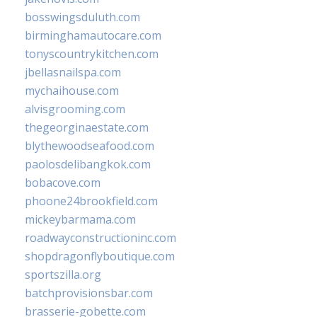
bosswingsduluth.com
birminghamautocare.com
tonyscountrykitchen.com
jbellasnailspa.com
mychaihouse.com
alvisgrooming.com
thegeorginaestate.com
blythewoodseafood.com
paolosdelibangkok.com
bobacove.com
phoone24brookfield.com
mickeybarmama.com
roadwayconstructioninc.com
shopdragonflyboutique.com
sportszilla.org
batchprovisionsbar.com
brasserie-gobette.com