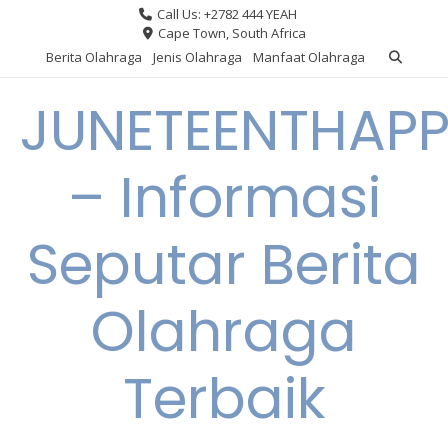
Skip
Call Us: +2782 444 YEAH
to
Cape Town, South Africa
content
Berita Olahraga
Jenis Olahraga
Manfaat Olahraga
JUNETEENTHAPP
– Informasi
Seputar Berita
Olahraga
Terbaik