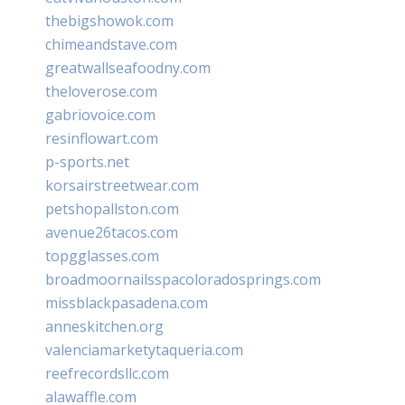
thebigshowok.com
chimeandstave.com
greatwallseafoodny.com
theloverose.com
gabriovoice.com
resinflowart.com
p-sports.net
korsairstreetwear.com
petshopallston.com
avenue26tacos.com
topgglasses.com
broadmoornailsspacoloradosprings.com
missblackpasadena.com
anneskitchen.org
valenciamarketytaqueria.com
reefrecordsllc.com
alawaffle.com