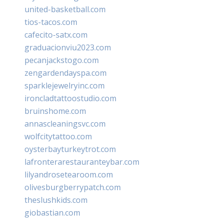
united-basketball.com
tios-tacos.com
cafecito-satx.com
graduacionviu2023.com
pecanjackstogo.com
zengardendayspa.com
sparklejewelryinc.com
ironcladtattoostudio.com
bruinshome.com
annascleaningsvc.com
wolfcitytattoo.com
oysterbayturkeytrot.com
lafronterarestauranteybar.com
lilyandrosetearoom.com
olivesburgberrypatch.com
theslushkids.com
giobastian.com