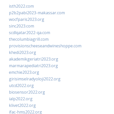
isth2022.com
p2b2pabi2023-makassar.com
wocfparis2023.org
sinc2023.com
scdlqatar2022-qa.com
thecolumbiagrill.com
provisionscheeseandwineshoppe.com
khedi2023.org
akademikgeriatri2023.org
marmarapediatri2023.org
emchie2023.org
girisimselradyoloji2022.org
utcd2022.org
biosensor2022.org
ialp2022.org
klivet2022.org
ifac-hms2022.org