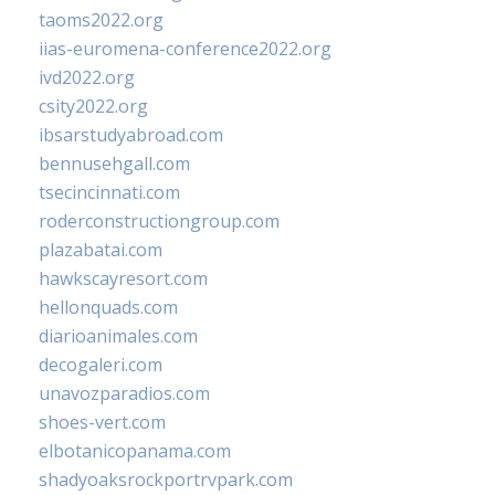
taoms2022.org
iias-euromena-conference2022.org
ivd2022.org
csity2022.org
ibsarstudyabroad.com
bennusehgall.com
tsecincinnati.com
roderconstructiongroup.com
plazabatai.com
hawkscayresort.com
hellonquads.com
diarioanimales.com
decogaleri.com
unavozparadios.com
shoes-vert.com
elbotanicopanama.com
shadyoaksrockportrvpark.com