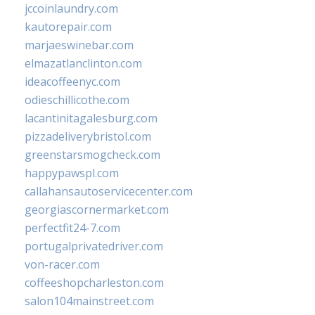
jccoinlaundry.com
kautorepair.com
marjaeswinebar.com
elmazatlanclinton.com
ideacoffeenyc.com
odieschillicothe.com
lacantinitagalesburg.com
pizzadeliverybristol.com
greenstarsmogcheck.com
happypawspl.com
callahansautoservicecenter.com
georgiascornermarket.com
perfectfit24-7.com
portugalprivatedriver.com
von-racer.com
coffeeshopcharleston.com
salon104mainstreet.com