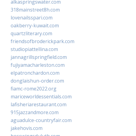
alkaspringswater.com
318mainstreet8h.com
lovenailsspari.com
oakberry-kuwait.com
quartzliterary.com
friendsofbroderickpark.com
studiopiattellina.com
jannagrillspringfield.com
fujiyamacharleston.com
elpatronchardon.com
donglaishun-order.com
fiamc-rome2022.org
mariceworldessentials.com
lafisheriarestaurant.com
915jazzandmore.com
aguadulce-countryfair.com
jakehovis.com