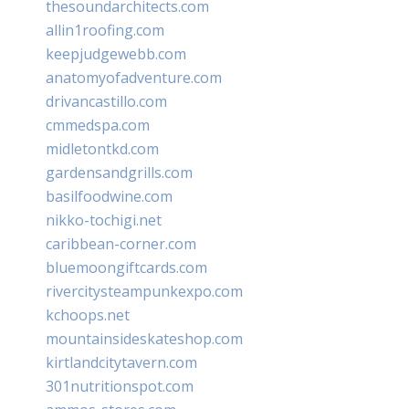
thesoundarchitects.com
allin1roofing.com
keepjudgewebb.com
anatomyofadventure.com
drivancastillo.com
cmmedspa.com
midletontkd.com
gardensandgrills.com
basilfoodwine.com
nikko-tochigi.net
caribbean-corner.com
bluemoongiftcards.com
rivercitysteampunkexpo.com
kchoops.net
mountainsideskateshop.com
kirtlandcitytavern.com
301nutritionspot.com