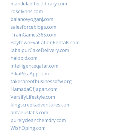
mandelaeffectlibrary.com
roselynns.com
balanceyoganj.com
salesforceblogs.com
TrainGames365.com
BaytownEvaCationRentals.com
JabalpurCakeDelivery.com
halobjd.com
intelligenceqatar.com
PikaPikaApp.com
takecareofbusinessdfw.org
HamadaOfJapan.com
VersifyLifestyle.com
kingscreekadventures.com
antaeuslabs.com
purelycleanchemdry.com
WishOping.com