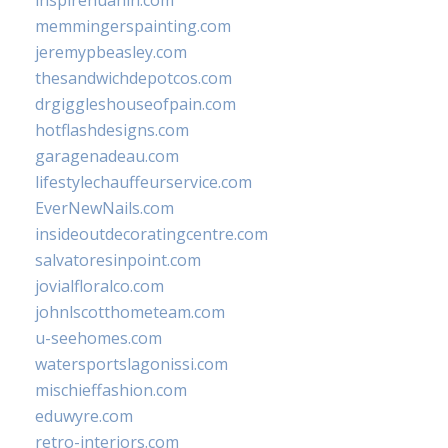
inspirehuahin.com
memmingerspainting.com
jeremypbeasley.com
thesandwichdepotcos.com
drgiggleshouseofpain.com
hotflashdesigns.com
garagenadeau.com
lifestylechauffeurservice.com
EverNewNails.com
insideoutdecoratingcentre.com
salvatoresinpoint.com
jovialfloralco.com
johnlscotthometeam.com
u-seehomes.com
watersportslagonissi.com
mischieffashion.com
eduwyre.com
retro-interiors.com