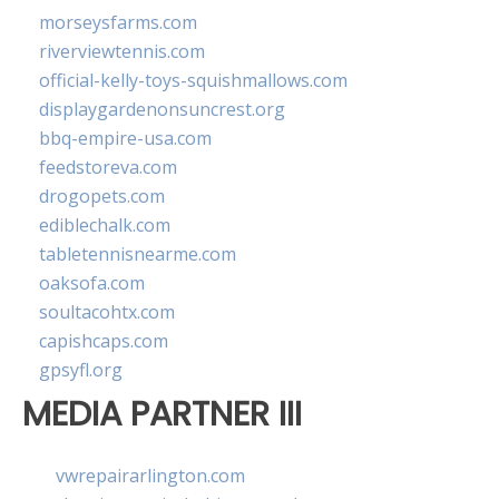
morseysfarms.com
riverviewtennis.com
official-kelly-toys-squishmallows.com
displaygardenonsuncrest.org
bbq-empire-usa.com
feedstoreva.com
drogopets.com
ediblechalk.com
tabletennisnearme.com
oaksofa.com
soultacohtx.com
capishcaps.com
gpsyfl.org
MEDIA PARTNER III
vwrepairarlington.com