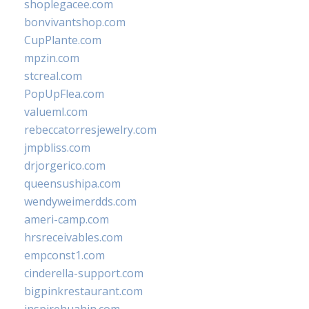
shoplegacee.com
bonvivantshop.com
CupPlante.com
mpzin.com
stcreal.com
PopUpFlea.com
valueml.com
rebeccatorresjewelry.com
jmpbliss.com
drjorgerico.com
queensushipa.com
wendyweimerdds.com
ameri-camp.com
hrsreceivables.com
empconst1.com
cinderella-support.com
bigpinkrestaurant.com