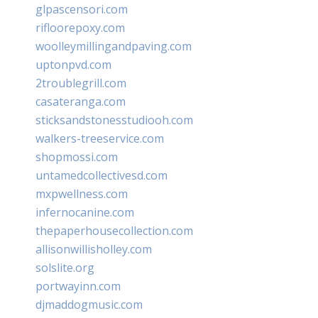
glpascensori.com
rifloorepoxy.com
woolleymillingandpaving.com
uptonpvd.com
2troublegrill.com
casateranga.com
sticksandstonesstudiooh.com
walkers-treeservice.com
shopmossi.com
untamedcollectivesd.com
mxpwellness.com
infernocanine.com
thepaperhousecollection.com
allisonwillisholley.com
solslite.org
portwayinn.com
djmaddogmusic.com