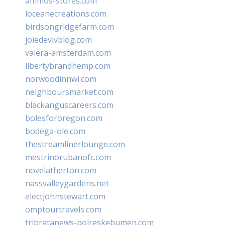
ammos-stores.com
loceanecreations.com
birdsongridgefarm.com
joiedevivblog.com
valera-amsterdam.com
libertybrandhemp.com
norwoodinnwi.com
neighboursmarket.com
blackanguscareers.com
bolesfororegon.com
bodega-ole.com
thestreamlinerlounge.com
mestrinorubanofc.com
novelatherton.com
nassvalleygardens.net
electjohnstewart.com
omptourtravels.com
tribratanews-polreskebumen.com