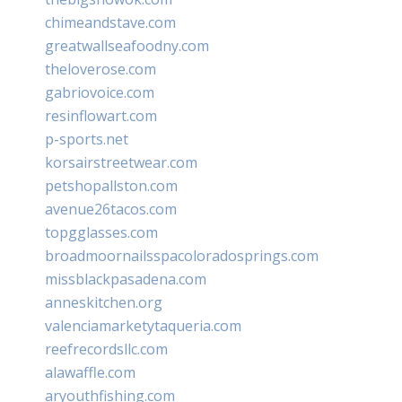
chimeandstave.com
greatwallseafoodny.com
theloverose.com
gabriovoice.com
resinflowart.com
p-sports.net
korsairstreetwear.com
petshopallston.com
avenue26tacos.com
topgglasses.com
broadmoornailsspacoloradosprings.com
missblackpasadena.com
anneskitchen.org
valenciamarketytaqueria.com
reefrecordsllc.com
alawaffle.com
aryouthfishing.com