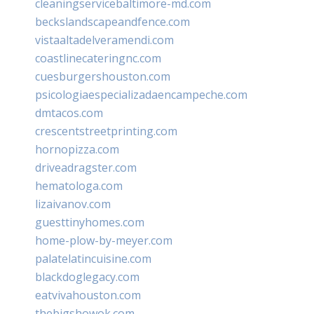
cleaningservicebaltimore-md.com
beckslandscapeandfence.com
vistaaltadelveramendi.com
coastlinecateringnc.com
cuesburgershouston.com
psicologiaespecializadaencampeche.com
dmtacos.com
crescentstreetprinting.com
hornopizza.com
driveadragster.com
hematologa.com
lizaivanov.com
guesttinyhomes.com
home-plow-by-meyer.com
palatelatincuisine.com
blackdoglegacy.com
eatvivahouston.com
thebigshowok.com