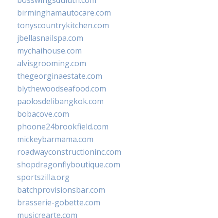
bosswingsduluth.com
birminghamautocare.com
tonyscountrykitchen.com
jbellasnailspa.com
mychaihouse.com
alvisgrooming.com
thegeorginaestate.com
blythewoodseafood.com
paolosdelibangkok.com
bobacove.com
phoone24brookfield.com
mickeybarmama.com
roadwayconstructioninc.com
shopdragonflyboutique.com
sportszilla.org
batchprovisionsbar.com
brasserie-gobette.com
musicrearte.com