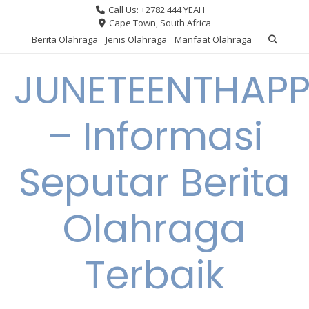
Skip
Call Us: +2782 444 YEAH
to
Cape Town, South Africa
content
Berita Olahraga
Jenis Olahraga
Manfaat Olahraga
JUNETEENTHAPP
– Informasi
Seputar Berita
Olahraga
Terbaik