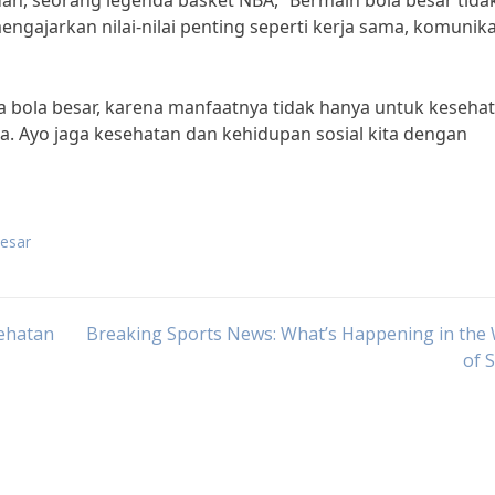
dan, seorang legenda basket NBA, “Bermain bola besar tida
gajarkan nilai-nilai penting seperti kerja sama, komunika
ga bola besar, karena manfaatnya tidak hanya untuk keseha
ita. Ayo jaga kesehatan dan kehidupan sosial kita dengan
besar
ehatan
Breaking Sports News: What’s Happening in the
of 