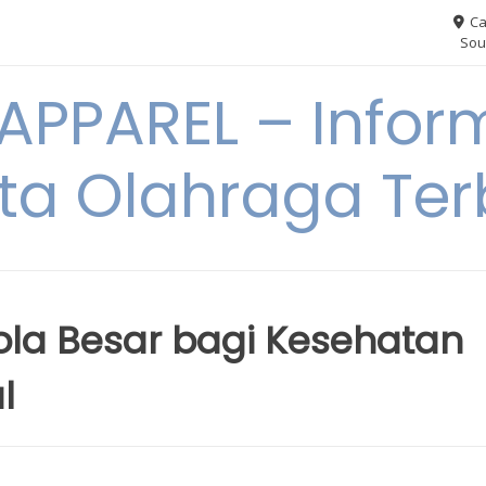
Ca
Sou
PPAREL – Infor
ita Olahraga Ter
la Besar bagi Kesehatan
l