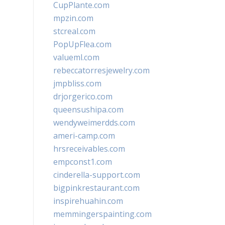
CupPlante.com
mpzin.com
stcreal.com
PopUpFlea.com
valueml.com
rebeccatorresjewelry.com
jmpbliss.com
drjorgerico.com
queensushipa.com
wendyweimerdds.com
ameri-camp.com
hrsreceivables.com
empconst1.com
cinderella-support.com
bigpinkrestaurant.com
inspirehuahin.com
memmingerspainting.com