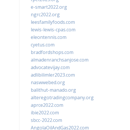
e-smart2022.org
ngrc2022.org
leesfamilyfoods.com
lewis-lewis-cpas.com
eleontennis.com
cyetus.com
bradfordshops.com
almadenranchsanjose.com
advocatevijay.com
adlibilimler2023.com
naswwebed.org
balithut-manado.org
alteregotradingcompany.org
aprce2022.com
ibie2022.com
sbcc-2022.com
AngolaOilAndGas2022.com