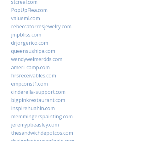
stcreal.com
PopUpFlea.com
valueml.com
rebeccatorresjewelry.com
jmpbliss.com
drjorgerico.com
queensushipa.com
wendyweimerdds.com
ameri-camp.com
hrsreceivables.com
empconst1.com
cinderella-support.com
bigpinkrestaurant.com
inspirehuahin.com
memmingerspainting.com
jeremypbeasley.com
thesandwichdepotcos.com