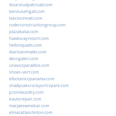
ibsarstudyabroad.com
bennusehgall.com
tsecincinnati.com
roderconstructiongroup.com
plazabatai.com
hawkscayresort.com
hellonquads.com
diarioanimales.com
decogaleri.com
unavozparadios.com
shoes-vert.com
elbotanicopanama.com
shadyoaksrockportrvpark.com
jccoinlaundry.com
kautorepair.com
marjaeswinebar.com
elmazatlanclinton.com