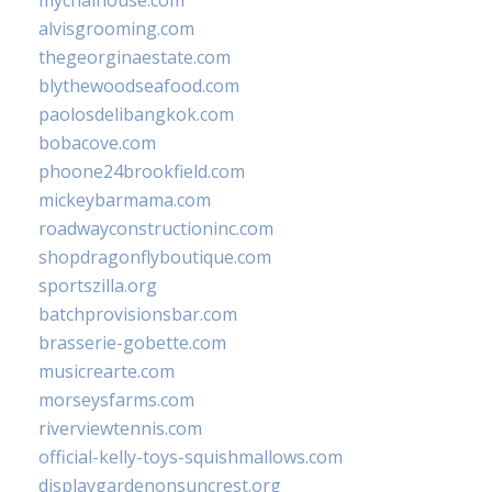
mychaihouse.com
alvisgrooming.com
thegeorginaestate.com
blythewoodseafood.com
paolosdelibangkok.com
bobacove.com
phoone24brookfield.com
mickeybarmama.com
roadwayconstructioninc.com
shopdragonflyboutique.com
sportszilla.org
batchprovisionsbar.com
brasserie-gobette.com
musicrearte.com
morseysfarms.com
riverviewtennis.com
official-kelly-toys-squishmallows.com
displaygardenonsuncrest.org