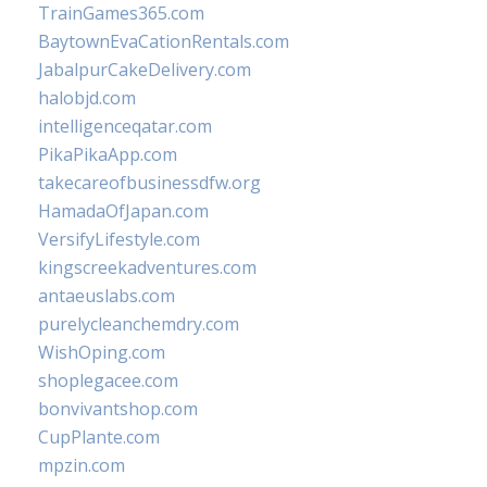
TrainGames365.com
BaytownEvaCationRentals.com
JabalpurCakeDelivery.com
halobjd.com
intelligenceqatar.com
PikaPikaApp.com
takecareofbusinessdfw.org
HamadaOfJapan.com
VersifyLifestyle.com
kingscreekadventures.com
antaeuslabs.com
purelycleanchemdry.com
WishOping.com
shoplegacee.com
bonvivantshop.com
CupPlante.com
mpzin.com