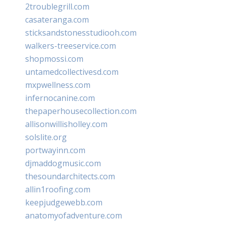
2troublegrill.com
casateranga.com
sticksandstonesstudiooh.com
walkers-treeservice.com
shopmossi.com
untamedcollectivesd.com
mxpwellness.com
infernocanine.com
thepaperhousecollection.com
allisonwillisholley.com
solslite.org
portwayinn.com
djmaddogmusic.com
thesoundarchitects.com
allin1roofing.com
keepjudgewebb.com
anatomyofadventure.com