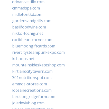
drivancastillo.com
cmmedspa.com
midletontkd.com
gardensandgrills.com
basilfoodwine.com
nikko-tochigi.net
caribbean-corner.com
bluemoongiftcards.com
rivercitysteampunkexpo.com
kchoops.net
mountainsideskateshop.com
kirtlandcitytavern.com
301nutritionspot.com
ammos-stores.com
loceanecreations.com
birdsongridgefarm.com
joiedevivblog.com