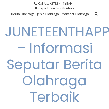
Skip
Call Us: +2782 444 YEAH
to
Cape Town, South Africa
content
Berita Olahraga
Jenis Olahraga
Manfaat Olahraga
JUNETEENTHAPP
– Informasi
Seputar Berita
Olahraga
Terbaik