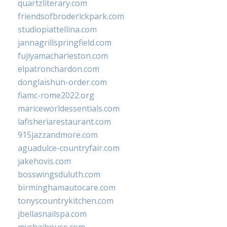
quartzliterary.com
friendsofbroderickpark.com
studiopiattellina.com
jannagrillspringfield.com
fujiyamacharleston.com
elpatronchardon.com
donglaishun-order.com
fiamc-rome2022.org
mariceworldessentials.com
lafisheriarestaurant.com
915jazzandmore.com
aguadulce-countryfair.com
jakehovis.com
bosswingsduluth.com
birminghamautocare.com
tonyscountrykitchen.com
jbellasnailspa.com