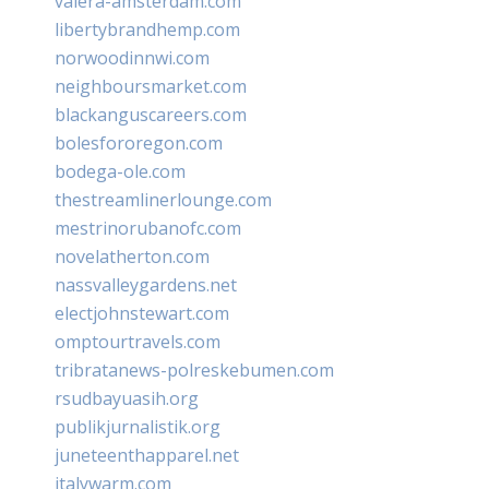
valera-amsterdam.com
libertybrandhemp.com
norwoodinnwi.com
neighboursmarket.com
blackanguscareers.com
bolesfororegon.com
bodega-ole.com
thestreamlinerlounge.com
mestrinorubanofc.com
novelatherton.com
nassvalleygardens.net
electjohnstewart.com
omptourtravels.com
tribratanews-polreskebumen.com
rsudbayuasih.org
publikjurnalistik.org
juneteenthapparel.net
italywarm.com