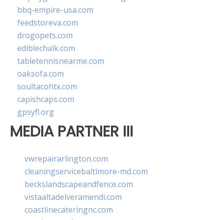
bbq-empire-usa.com
feedstoreva.com
drogopets.com
ediblechalk.com
tabletennisnearme.com
oaksofa.com
soultacohtx.com
capishcaps.com
gpsyfl.org
MEDIA PARTNER III
vwrepairarlington.com
cleaningservicebaltimore-md.com
beckslandscapeandfence.com
vistaaltadelveramendi.com
coastlinecateringnc.com