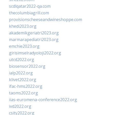
scdlqatar2022-qa.com
thecolumbiagrill.com
provisionscheeseandwineshoppe.com
khedi2023.org
akademikgeriatri2023.org
marmarapediatri2023.org
emchie2023.org
girisimselradyoloji2022.org
utcd2022.org
biosensor2022.org
ialp2022.org
klivet2022.org
ifac-hms2022.org
taoms2022.org
iias-euromena-conference2022.org
ivd2022.org
csity2022.org