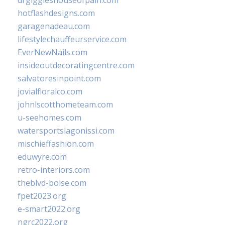
drgiggleshouseofpain.com
hotflashdesigns.com
garagenadeau.com
lifestylechauffeurservice.com
EverNewNails.com
insideoutdecoratingcentre.com
salvatoresinpoint.com
jovialfloralco.com
johnlscotthometeam.com
u-seehomes.com
watersportslagonissi.com
mischieffashion.com
eduwyre.com
retro-interiors.com
theblvd-boise.com
fpet2023.org
e-smart2022.org
ngrc2022.org