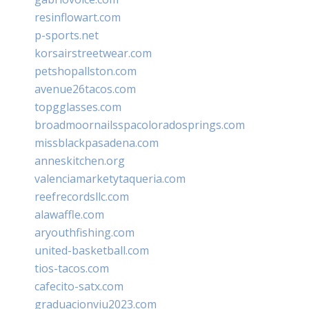
resinflowart.com
p-sports.net
korsairstreetwear.com
petshopallston.com
avenue26tacos.com
topgglasses.com
broadmoornailsspacoloradosprings.com
missblackpasadena.com
anneskitchen.org
valenciamarketytaqueria.com
reefrecordsllc.com
alawaffle.com
aryouthfishing.com
united-basketball.com
tios-tacos.com
cafecito-satx.com
graduacionviu2023.com