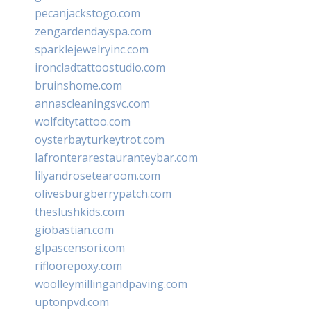
pecanjackstogo.com
zengardendayspa.com
sparklejewelryinc.com
ironcladtattoostudio.com
bruinshome.com
annascleaningsvc.com
wolfcitytattoo.com
oysterbayturkeytrot.com
lafronterarestauranteybar.com
lilyandrosetearoom.com
olivesburgberrypatch.com
theslushkids.com
giobastian.com
glpascensori.com
rifloorepoxy.com
woolleymillingandpaving.com
uptonpvd.com