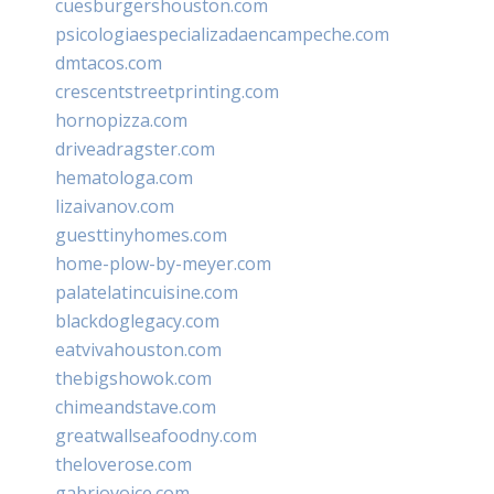
cuesburgershouston.com
psicologiaespecializadaencampeche.com
dmtacos.com
crescentstreetprinting.com
hornopizza.com
driveadragster.com
hematologa.com
lizaivanov.com
guesttinyhomes.com
home-plow-by-meyer.com
palatelatincuisine.com
blackdoglegacy.com
eatvivahouston.com
thebigshowok.com
chimeandstave.com
greatwallseafoodny.com
theloverose.com
gabriovoice.com