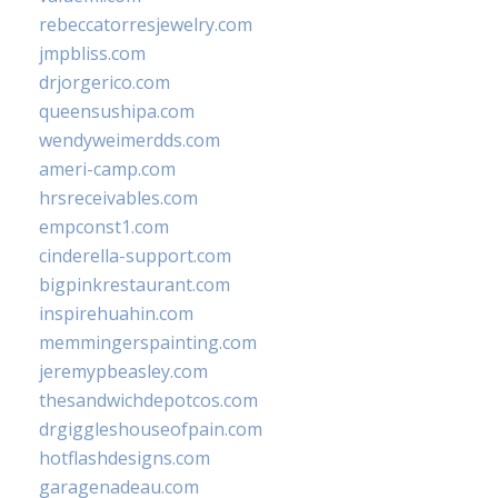
rebeccatorresjewelry.com
jmpbliss.com
drjorgerico.com
queensushipa.com
wendyweimerdds.com
ameri-camp.com
hrsreceivables.com
empconst1.com
cinderella-support.com
bigpinkrestaurant.com
inspirehuahin.com
memmingerspainting.com
jeremypbeasley.com
thesandwichdepotcos.com
drgiggleshouseofpain.com
hotflashdesigns.com
garagenadeau.com