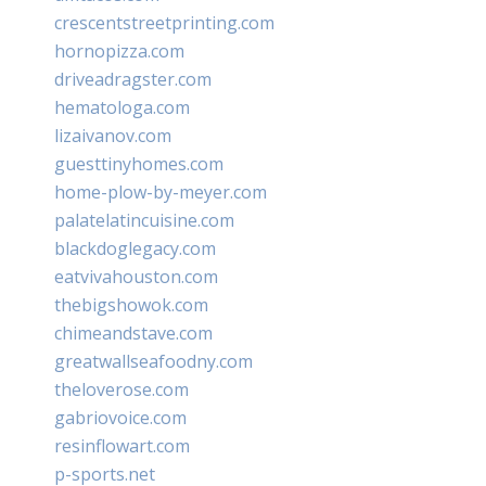
crescentstreetprinting.com
hornopizza.com
driveadragster.com
hematologa.com
lizaivanov.com
guesttinyhomes.com
home-plow-by-meyer.com
palatelatincuisine.com
blackdoglegacy.com
eatvivahouston.com
thebigshowok.com
chimeandstave.com
greatwallseafoodny.com
theloverose.com
gabriovoice.com
resinflowart.com
p-sports.net