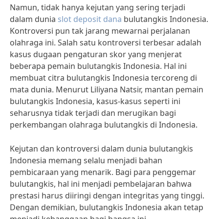
Namun, tidak hanya kejutan yang sering terjadi
dalam dunia
slot deposit dana
bulutangkis Indonesia.
Kontroversi pun tak jarang mewarnai perjalanan
olahraga ini. Salah satu kontroversi terbesar adalah
kasus dugaan pengaturan skor yang menjerat
beberapa pemain bulutangkis Indonesia. Hal ini
membuat citra bulutangkis Indonesia tercoreng di
mata dunia. Menurut Liliyana Natsir, mantan pemain
bulutangkis Indonesia, kasus-kasus seperti ini
seharusnya tidak terjadi dan merugikan bagi
perkembangan olahraga bulutangkis di Indonesia.
Kejutan dan kontroversi dalam dunia bulutangkis
Indonesia memang selalu menjadi bahan
pembicaraan yang menarik. Bagi para penggemar
bulutangkis, hal ini menjadi pembelajaran bahwa
prestasi harus diiringi dengan integritas yang tinggi.
Dengan demikian, bulutangkis Indonesia akan tetap