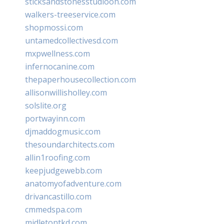
sticksandstonesstudiooh.com
walkers-treeservice.com
shopmossi.com
untamedcollectivesd.com
mxpwellness.com
infernocanine.com
thepaperhousecollection.com
allisonwillisholley.com
solslite.org
portwayinn.com
djmaddogmusic.com
thesoundarchitects.com
allin1roofing.com
keepjudgewebb.com
anatomyofadventure.com
drivancastillo.com
cmmedspa.com
midletontkd.com