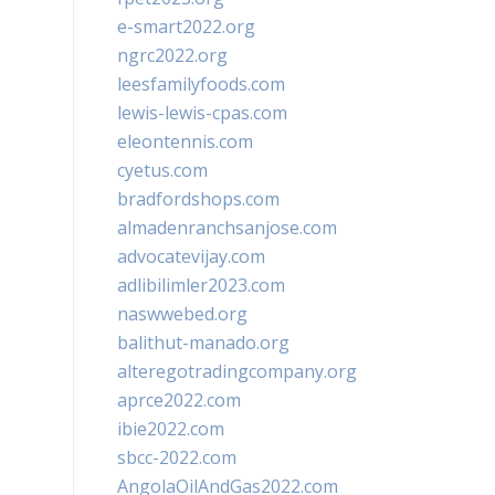
e-smart2022.org
ngrc2022.org
leesfamilyfoods.com
lewis-lewis-cpas.com
eleontennis.com
cyetus.com
bradfordshops.com
almadenranchsanjose.com
advocatevijay.com
adlibilimler2023.com
naswwebed.org
balithut-manado.org
alteregotradingcompany.org
aprce2022.com
ibie2022.com
sbcc-2022.com
AngolaOilAndGas2022.com