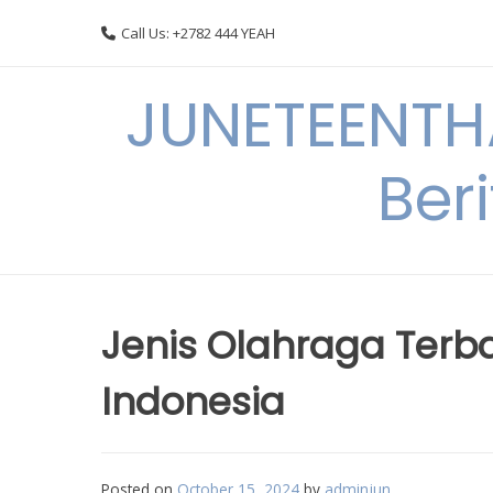
Skip
Call Us: +2782 444 YEAH
to
content
JUNETEENTHA
Ber
Jenis Olahraga Terb
Indonesia
Posted on
October 15, 2024
by
adminjun