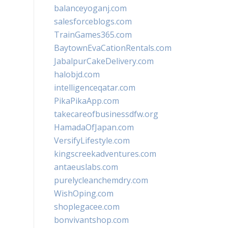
balanceyoganj.com
salesforceblogs.com
TrainGames365.com
BaytownEvaCationRentals.com
JabalpurCakeDelivery.com
halobjd.com
intelligenceqatar.com
PikaPikaApp.com
takecareofbusinessdfw.org
HamadaOfJapan.com
VersifyLifestyle.com
kingscreekadventures.com
antaeuslabs.com
purelycleanchemdry.com
WishOping.com
shoplegacee.com
bonvivantshop.com