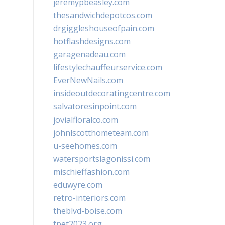
jeremypbeasley.com
thesandwichdepotcos.com
drgiggleshouseofpain.com
hotflashdesigns.com
garagenadeau.com
lifestylechauffeurservice.com
EverNewNails.com
insideoutdecoratingcentre.com
salvatoresinpoint.com
jovialfloralco.com
johnlscotthometeam.com
u-seehomes.com
watersportslagonissi.com
mischieffashion.com
eduwyre.com
retro-interiors.com
theblvd-boise.com
fpet2023.org