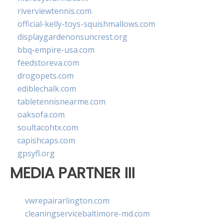
riverviewtennis.com
official-kelly-toys-squishmallows.com
displaygardenonsuncrest.org
bbq-empire-usa.com
feedstoreva.com
drogopets.com
ediblechalk.com
tabletennisnearme.com
oaksofa.com
soultacohtx.com
capishcaps.com
gpsyfl.org
MEDIA PARTNER III
vwrepairarlington.com
cleaningservicebaltimore-md.com