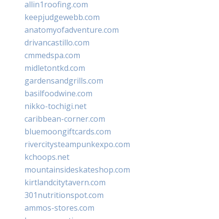
allin1roofing.com
keepjudgewebb.com
anatomyofadventure.com
drivancastillo.com
cmmedspa.com
midletontkd.com
gardensandgrills.com
basilfoodwine.com
nikko-tochigi.net
caribbean-corner.com
bluemoongiftcards.com
rivercitysteampunkexpo.com
kchoops.net
mountainsideskateshop.com
kirtlandcitytavern.com
301nutritionspot.com
ammos-stores.com