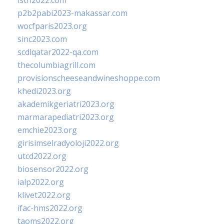
isth2022.com
p2b2pabi2023-makassar.com
wocfparis2023.org
sinc2023.com
scdlqatar2022-qa.com
thecolumbiagrill.com
provisionscheeseandwineshoppe.com
khedi2023.org
akademikgeriatri2023.org
marmarapediatri2023.org
emchie2023.org
girisimselradyoloji2022.org
utcd2022.org
biosensor2022.org
ialp2022.org
klivet2022.org
ifac-hms2022.org
taoms2022.org