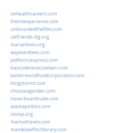
okhealthcareers.com
theintexperience.com
unboundedthefilm.com
catfriends-bg.org
marianlives.org
waywardtees.com
pidfloorsexpress.com
bancodevenezuelaen.com
bettermoodfoodcorporation.com
hingstonnt.com
chooseagender.com
hoverboardssale.com
alaskapolitics.com
stsmp.org
manoelneves.com
mandelaeffectlibrary.com