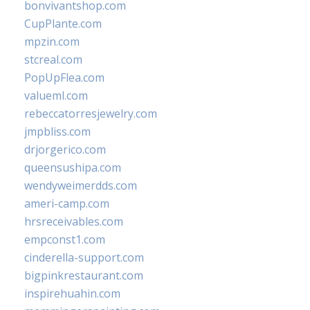
bonvivantshop.com
CupPlante.com
mpzin.com
stcreal.com
PopUpFlea.com
valueml.com
rebeccatorresjewelry.com
jmpbliss.com
drjorgerico.com
queensushipa.com
wendyweimerdds.com
ameri-camp.com
hrsreceivables.com
empconst1.com
cinderella-support.com
bigpinkrestaurant.com
inspirehuahin.com