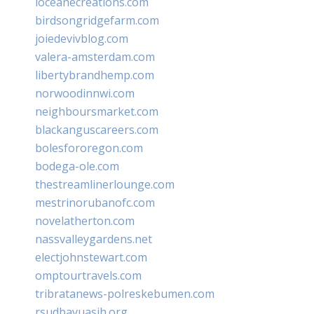
loceanecreations.com
birdsongridgefarm.com
joiedevivblog.com
valera-amsterdam.com
libertybrandhemp.com
norwoodinnwi.com
neighboursmarket.com
blackanguscareers.com
bolesfororegon.com
bodega-ole.com
thestreamlinerlounge.com
mestrinorubanofc.com
novelatherton.com
nassvalleygardens.net
electjohnstewart.com
omptourtravels.com
tribratanews-polreskebumen.com
rsudbayuasih.org