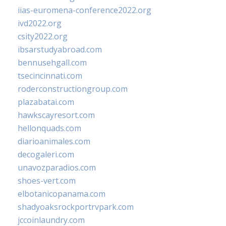
iias-euromena-conference2022.org
ivd2022.org
csity2022.org
ibsarstudyabroad.com
bennusehgall.com
tsecincinnati.com
roderconstructiongroup.com
plazabatai.com
hawkscayresort.com
hellonquads.com
diarioanimales.com
decogaleri.com
unavozparadios.com
shoes-vert.com
elbotanicopanama.com
shadyoaksrockportrvpark.com
jccoinlaundry.com