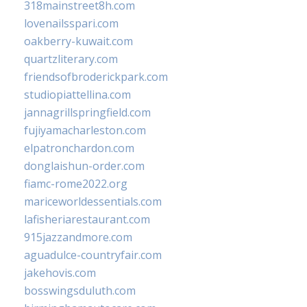
318mainstreet8h.com
lovenailsspari.com
oakberry-kuwait.com
quartzliterary.com
friendsofbroderickpark.com
studiopiattellina.com
jannagrillspringfield.com
fujiyamacharleston.com
elpatronchardon.com
donglaishun-order.com
fiamc-rome2022.org
mariceworldessentials.com
lafisheriarestaurant.com
915jazzandmore.com
aguadulce-countryfair.com
jakehovis.com
bosswingsduluth.com