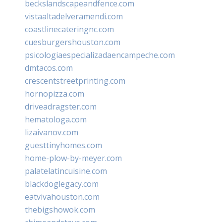
beckslandscapeandfence.com
vistaaltadelveramendi.com
coastlinecateringnc.com
cuesburgershouston.com
psicologiaespecializadaencampeche.com
dmtacos.com
crescentstreetprinting.com
hornopizza.com
driveadragster.com
hematologa.com
lizaivanov.com
guesttinyhomes.com
home-plow-by-meyer.com
palatelatincuisine.com
blackdoglegacy.com
eatvivahouston.com
thebigshowok.com