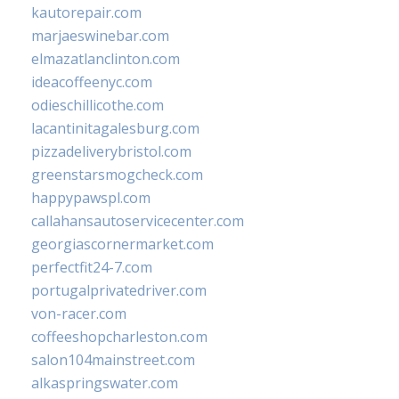
kautorepair.com
marjaeswinebar.com
elmazatlanclinton.com
ideacoffeenyc.com
odieschillicothe.com
lacantinitagalesburg.com
pizzadeliverybristol.com
greenstarsmogcheck.com
happypawspl.com
callahansautoservicecenter.com
georgiascornermarket.com
perfectfit24-7.com
portugalprivatedriver.com
von-racer.com
coffeeshopcharleston.com
salon104mainstreet.com
alkaspringswater.com