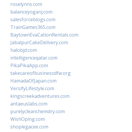
roselynns.com
balanceyoganj.com
salesforceblogs.com
TrainGames365.com
BaytownEvaCationRentals.com
JabalpurCakeDelivery.com
halobjd.com
intelligenceqatar.com
PikaPikaApp.com
takecareofbusinessdfw.org
HamadaOfJapan.com
VersifyLifestyle.com
kingscreekadventures.com
antaeuslabs.com
purelycleanchemdry.com
WishOping.com
shoplegacee.com