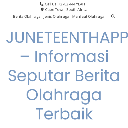
Skip
Call Us: +2782 444 YEAH
to
Cape Town, South Africa
content
Berita Olahraga
Jenis Olahraga
Manfaat Olahraga
JUNETEENTHAPP
– Informasi
Seputar Berita
Olahraga
Terbaik