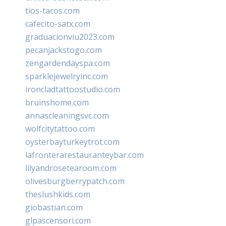
tios-tacos.com
cafecito-satx.com
graduacionviu2023.com
pecanjackstogo.com
zengardendayspa.com
sparklejewelryinc.com
ironcladtattoostudio.com
bruinshome.com
annascleaningsvc.com
wolfcitytattoo.com
oysterbayturkeytrot.com
lafronterarestauranteybar.com
lilyandrosetearoom.com
olivesburgberrypatch.com
theslushkids.com
giobastian.com
glpascensori.com