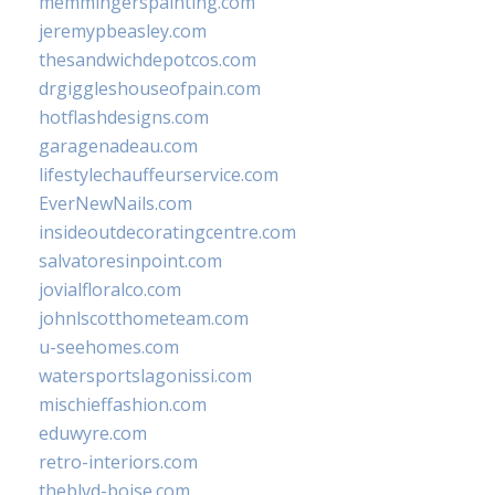
memmingerspainting.com
jeremypbeasley.com
thesandwichdepotcos.com
drgiggleshouseofpain.com
hotflashdesigns.com
garagenadeau.com
lifestylechauffeurservice.com
EverNewNails.com
insideoutdecoratingcentre.com
salvatoresinpoint.com
jovialfloralco.com
johnlscotthometeam.com
u-seehomes.com
watersportslagonissi.com
mischieffashion.com
eduwyre.com
retro-interiors.com
theblvd-boise.com