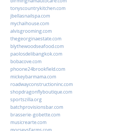
birminghamautocare.com
tonyscountrykitchen.com
jbellasnailspa.com
mychaihouse.com
alvisgrooming.com
thegeorginaestate.com
blythewoodseafood.com
paolosdelibangkok.com
bobacove.com
phoone24brookfield.com
mickeybarmama.com
roadwayconstructioninc.com
shopdragonflyboutique.com
sportszilla.org
batchprovisionsbar.com
brasserie-gobette.com
musicrearte.com
morseysfarms.com