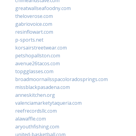
chimeandstave.com
greatwallseafoodny.com
theloverose.com
gabriovoice.com
resinflowart.com
p-sports.net
korsairstreetwear.com
petshopallston.com
avenue26tacos.com
topgglasses.com
broadmoornailsspacoloradosprings.com
missblackpasadena.com
anneskitchen.org
valenciamarketytaqueria.com
reefrecordsllc.com
alawaffle.com
aryouthfishing.com
united-basketball.com