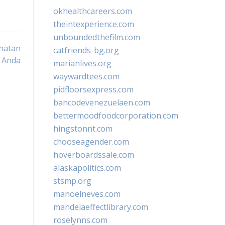
okhealthcareers.com
theintexperience.com
unboundedthefilm.com
ehatan
catfriends-bg.org
p Anda
marianlives.org
waywardtees.com
pidfloorsexpress.com
bancodevenezuelaen.com
bettermoodfoodcorporation.com
hingstonnt.com
chooseagender.com
hoverboardssale.com
alaskapolitics.com
stsmp.org
manoelneves.com
mandelaeffectlibrary.com
roselynns.com