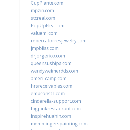
CupPlante.com
mpzin.com
stcreal.com
PopUpFlea.com
valueml.com
rebeccatorresjewelry.com
jmpbliss.com
drjorgerico.com
queensushipa.com
wendyweimerdds.com
ameri-camp.com
hrsreceivables.com
empconst1.com
cinderella-support.com
bigpinkrestaurant.com
inspirehuahin.com
memmingerspainting.com