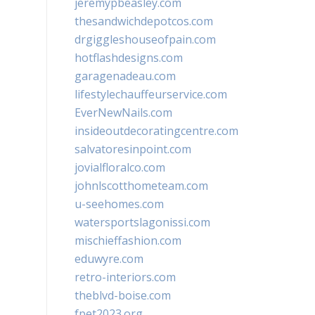
jeremypbeasley.com
thesandwichdepotcos.com
drgiggleshouseofpain.com
hotflashdesigns.com
garagenadeau.com
lifestylechauffeurservice.com
EverNewNails.com
insideoutdecoratingcentre.com
salvatoresinpoint.com
jovialfloralco.com
johnlscotthometeam.com
u-seehomes.com
watersportslagonissi.com
mischieffashion.com
eduwyre.com
retro-interiors.com
theblvd-boise.com
fpet2023.org