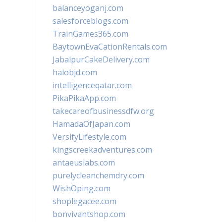
balanceyoganj.com
salesforceblogs.com
TrainGames365.com
BaytownEvaCationRentals.com
JabalpurCakeDelivery.com
halobjd.com
intelligenceqatar.com
PikaPikaApp.com
takecareofbusinessdfw.org
HamadaOfJapan.com
VersifyLifestyle.com
kingscreekadventures.com
antaeuslabs.com
purelycleanchemdry.com
WishOping.com
shoplegacee.com
bonvivantshop.com